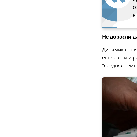
с
в
Не доросли д
Динамика при
еще расти и р
"средняя темп