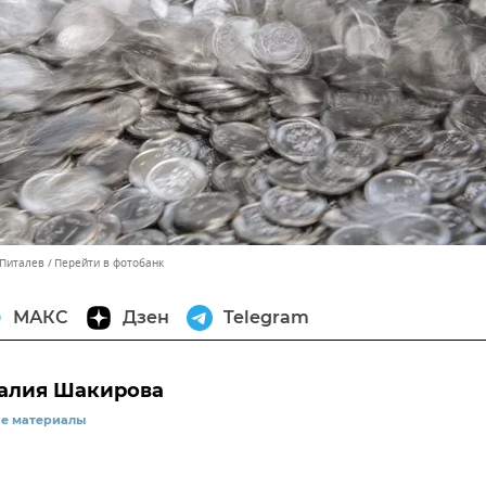
 Питалев
Перейти в фотобанк
МАКС
Дзен
Telegram
алия Шакирова
се материалы