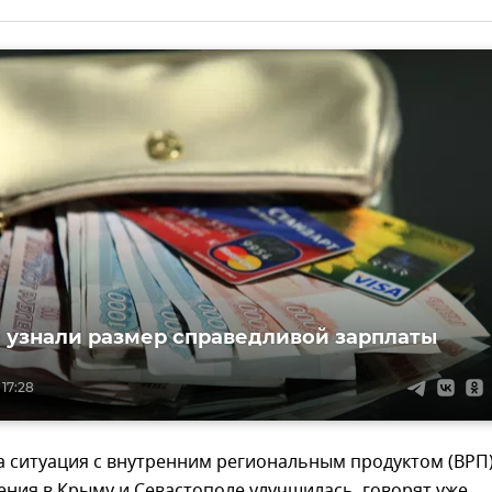
 узнали размер справедливой зарплаты
 17:28
а ситуация с внутренним региональным продуктом (ВРП
ения в Крыму и Севастополе улучшилась, говорят уже