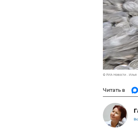
© РИА Новости . Илья
Читать в
Г
В