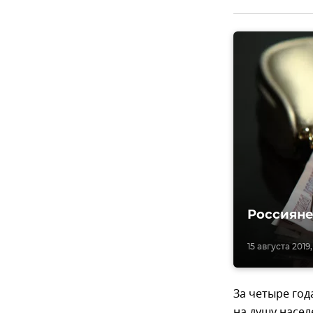
Россияне
15 августа 2019,
За четыре год
на душу насел