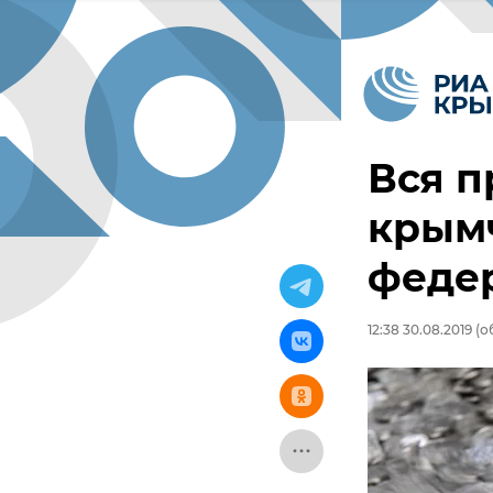
Вся п
крымч
феде
12:38 30.08.2019
(об