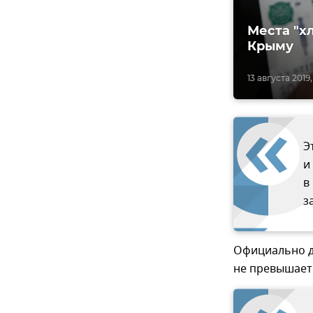
Места "х
Крыму
13 августа 2019,
Э
и
в
з
Официально до
не превышает 