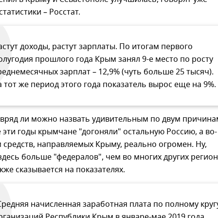
татистики – Росстат.
астут доходы, растут зарплаты. По итогам первого
олугодия прошлого года Крым занял 9-е место по росту
реднемесячных зарплат – 12,9% (чуть больше 25 тысяч).
а тот же период этого года показатель вырос еще на 9%.
 вряд ли можно назвать удивительным по двум причина
е эти годы крымчане "догоняли" остальную Россию, а во-
 средств, направляемых Крыму, реально огромен. Ну,
 здесь больше "федералов", чем во многих других регио
акже сказывается на показателях.
Средняя начисленная заработная плата по полному круг
рганизаций Республики Крым в январе-мае 2019 года