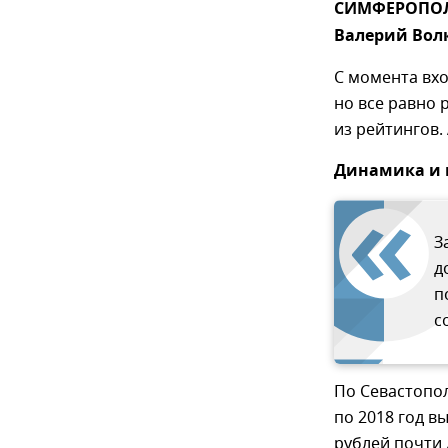
СИМФЕРОПОЛЬ
Валерий Вол
С момента вхо
но все равно 
из рейтингов. 
Динамика и
З
д
п
с
По Севастопол
по 2018 год в
рублей почти 