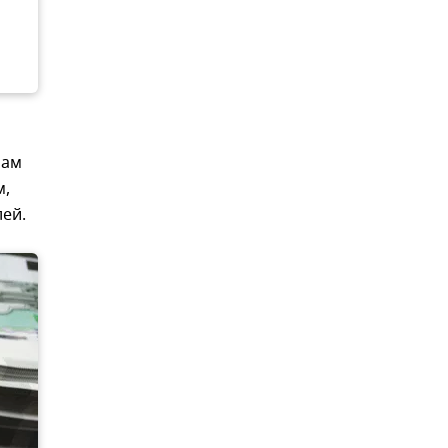
нам
м,
лей.