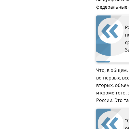
федеральные с
Р
п
с
З
Что, в общем,
во-первых, вс
вторых, объем
и кроме того,
России. Это т
"
о