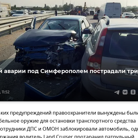
й аварии под Симферополем пострадали три
 11:52
ьких предупреждений правоохранители вынуждены был
бельное оружие для остановки транспортного средства
Сотрудники ДПС и ОМОН заблокировали автомобиль, од
ржания водитель Land Cruiser протаранил патрульный