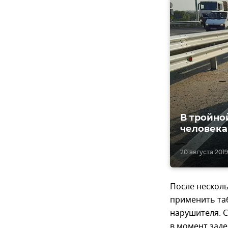
В тройно
человека
20 августа 2019,
После нескол
применить та
нарушителя. 
в момент заде