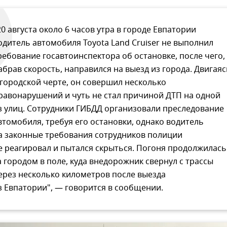
20 августа около 6 часов утра в городе Евпатории
одитель автомобиля Toyota Land Cruiser не выполнил
ребование госавтоинспектора об остановке, после чего,
абрав скорость, направился на выезд из города. Двигаяс
 городской черте, он совершил несколько
равонарушений и чуть не стал причиной ДТП на одной
з улиц. Сотрудники ГИБДД организовали преследование
втомобиля, требуя его остановки, однако водитель
а законные требования сотрудников полиции
е реагировал и пытался скрыться. Погоня продолжилась
а городом в поле, куда внедорожник свернул с трассы
ерез несколько километров после выезда
з Евпатории", — говорится в сообщении.