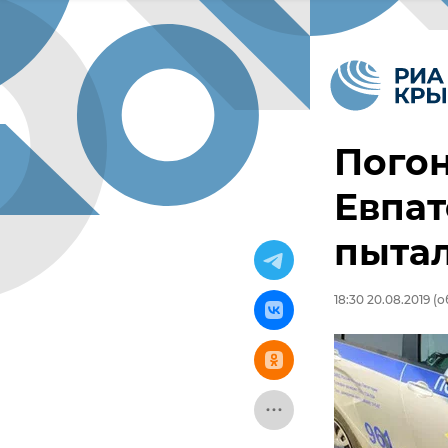
Погон
Евпат
пытал
18:30 20.08.2019
(о