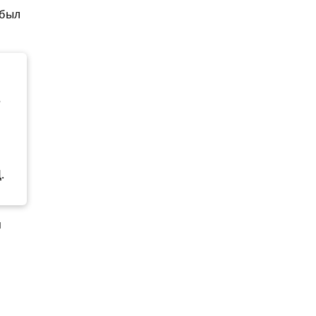
 был
е
.
я