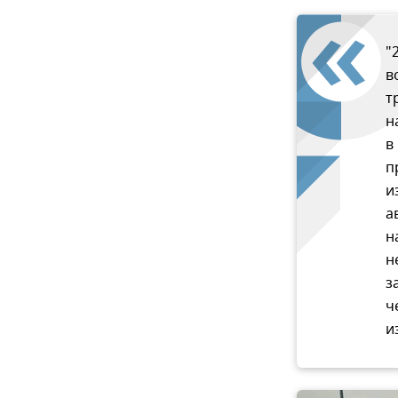
"
в
т
н
в
п
и
а
н
н
з
ч
и