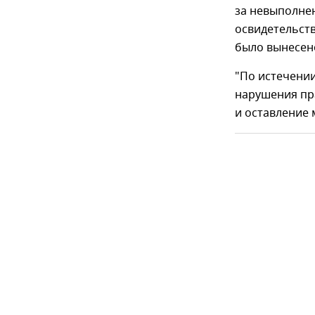
за невыполне
освидетельст
было вынесено
"По истечении
нарушения пр
и оставление 