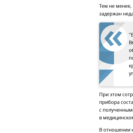
Тем не менее
задержан неда
"
В
о
п
к
у
При этом сот
прибора соста
с полученным
в медицинско
В отношении 