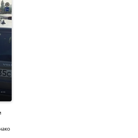
и
нако