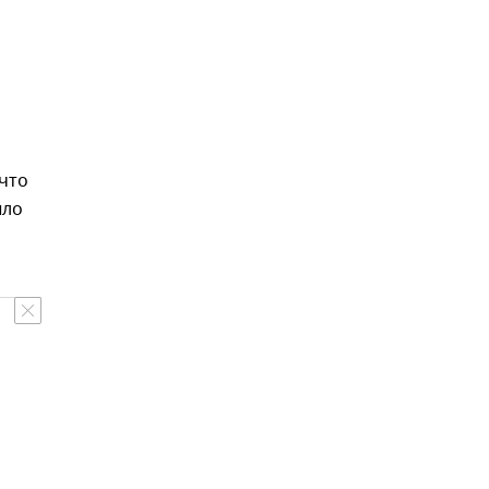
что
ыло