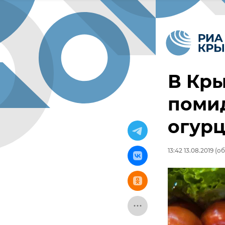
В Кр
поми
огур
13:42 13.08.2019
(об