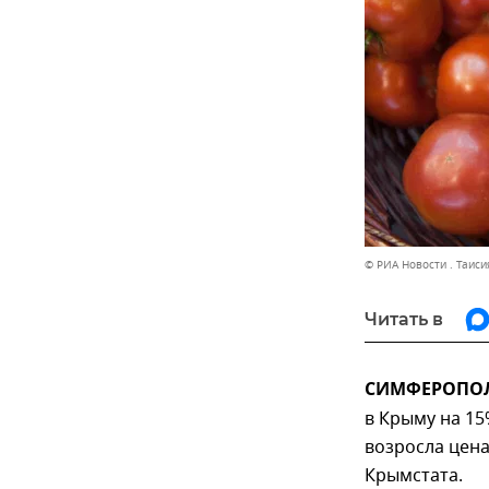
© РИА Новости . Таис
Читать в
СИМФЕРОПОЛЬ
в Крыму на 15
возросла цена
Крымстата.