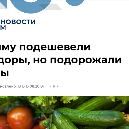
ыму подешевели
доры, но подорожали
цы
новлено: 19:13 13.08.2019)