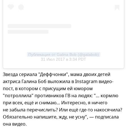
Публикация от Galina Bob (@galabob)
31 Июл 2017 в 3:34 PDT
Звезда сериала "Деффчонки", мама двоих детей
актриса Галина Боб выложила в Instagram видео-
пост, в котором с присущим ей юмором
"потроллила" противников ГВ на людях: "… кормлю
при всех, ещё и снимаю… Интересно, я ничего
не забыла перечислить? Или ещё где-то накосячила?
Обязательно напишите, жду, не усну", — подписала
она видео.