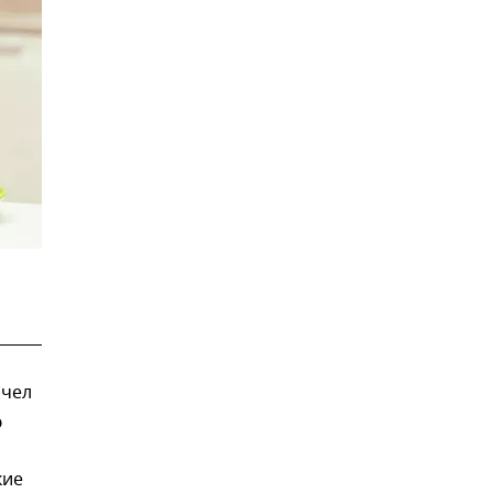
пчел
ю
кие