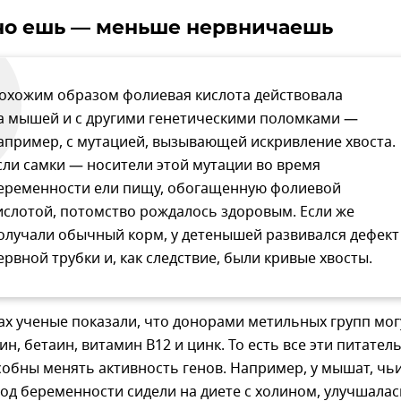
но ешь — меньше нервничаешь
охожим образом фолиевая кислота действовала
а мышей и с другими генетическими поломками —
апример, с мутацией, вызывающей искривление хвоста.
сли самки — носители этой мутации во время
еременности ели пищу, обогащенную фолиевой
ислотой, потомство рождалось здоровым. Если же
олучали обычный корм, у детенышей развивался дефект
ервной трубки и, как следствие, были кривые хвосты.
х ученые показали, что донорами метильных групп мог
ин, бетаин, витамин В12 и цинк. То есть все эти питател
обны менять активность генов. Например, у мышат, чь
од беременности сидели на диете с холином, улучшалас