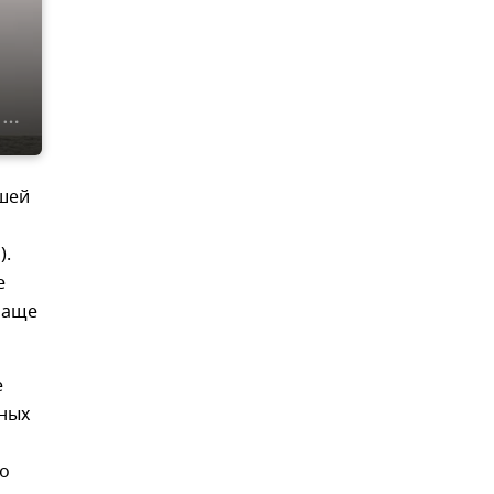
ышей
).
е
чаще
е
ных
ло