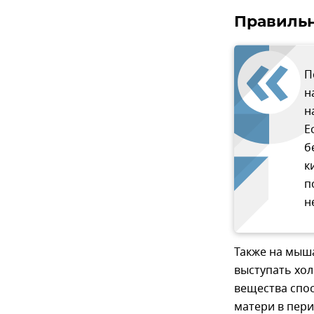
Правиль
П
н
н
Е
б
к
п
н
Также на мыша
выступать хол
вещества спос
матери в пери