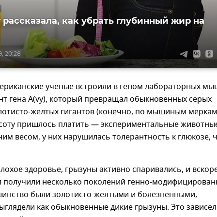
 рассказала, как убрать глубинный жир на
, 20:28
американские ученые встроили в геном лабораторных м
т гена A(vy), который превращал обыкновенных серых
лотисто-желтых гигантов (конечно, по мышиным меркам
асоту пришлось платить — экспериментальные животны
им весом, у них нарушилась толерантность к глюкозе, 
лохое здоровье, грызуны активно спаривались, и вскор
и получили несколько поколений генно-модифицирован
инство были золотисто-желтыми и болезненными,
ыглядели как обыкновенные дикие грызуны. Это зависе