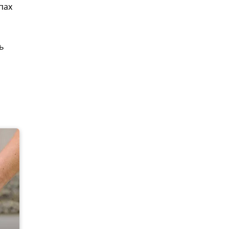
пах
ь