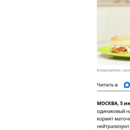
© Depositphotos / yac
Читать в
МОСКВА, 5 и
одинаковый на
кормят маточ
нейтрализуют