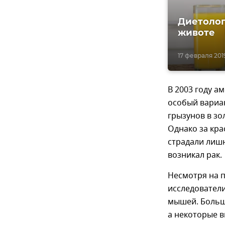
Диетолог
животе
17 февраля 2019
В 2003 году 
особый вариан
грызунов в зо
Однако за кр
страдали лишн
возникал рак.
Несмотря на п
исследовател
мышей. Больш
а некоторые в