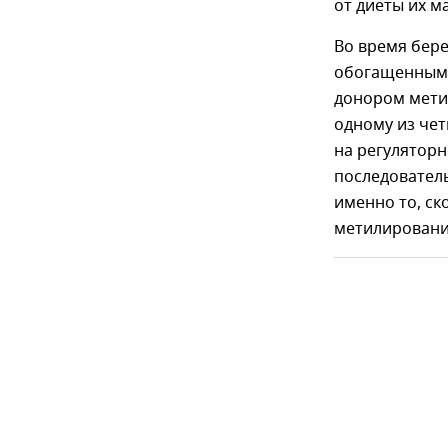
от диеты их м
Во время бер
обогащенными
донором мети
одному из чет
на регулятор
последователь
именно то, ск
метилировани