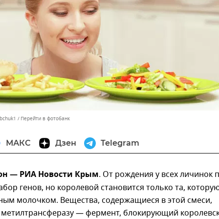
obchuk1
Перейти в фотобанк
МАКС
Дзен
Telegram
юн — РИА Новости Крым
. От рождения у всех личинок 
бор генов, но королевой становится только та, котору
ным молочком. Вещества, содержащиеся в этой смеси,
 метилтрансферазу — фермент, блокирующий королевс