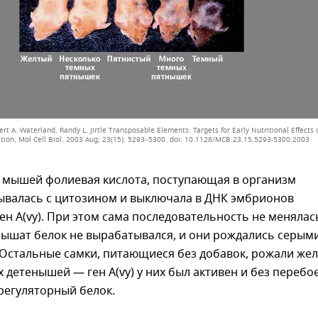
t A. Waterland, Randy L. Jirtle Transposable Elements: Targets for Early Nutritional Effects 
tion, Mol Cell Biol. 2003 Aug; 23(15): 5293–5300. doi: 10.1128/MCB.23.15.5293-5300.2003
 мышей фолиевая кислота, поступающая в организм
зывалась с цитозином и выключала в ДНК эмбрионов
ен A(vy). При этом сама последовательность не менялась
мышат белок не вырабатывался, и они рождались серым
 Остальные самки, питающиеся без добавок, рожали же
 детенышей — ген A(vy) у них был активен и без перебо
регуляторный белок.