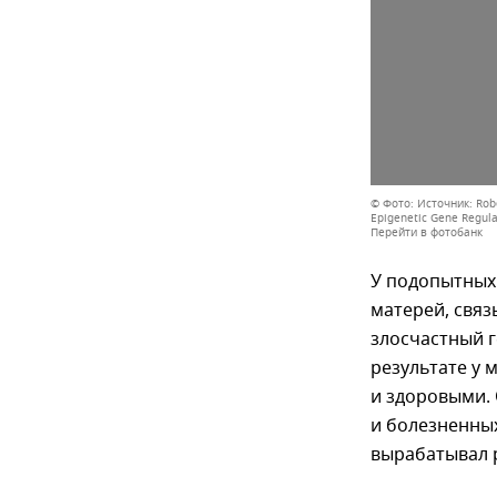
© Фото: Источник: Rober
Epigenetic Gene Regula
Перейти в фотобанк
У подопытных
матерей, свя
злосчастный г
результате у 
и здоровыми.
и болезненных
вырабатывал 