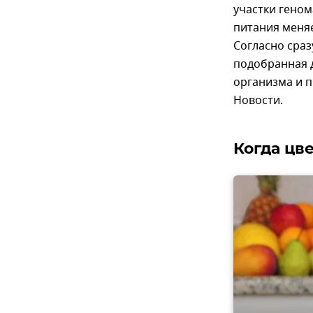
участки геном
питания меняе
Согласно сра
подобранная д
организма и 
Новости.
Когда цв