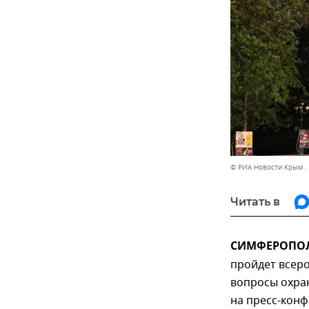
© РИА Новости Крым .
Читать в
СИМФЕРОПОЛЬ
пройдет всер
вопросы охран
на пресс-кон