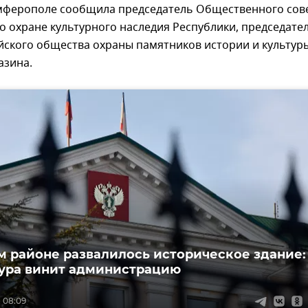
имферополе сообщила председатель Общественного сов
о охране культурного наследия Республики, председате
йского общества охраны памятников истории и культур
азина.
м районе развалилось историческое здание:
ура винит администрацию
, 08:09