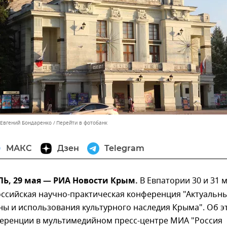
 Евгений Бондаренко
Перейти в фотобанк
МАКС
Дзен
Telegram
, 29 мая — РИА Новости Крым.
В Евпатории 30 и 31 
оссийская научно-практическая конференция "Актуальн
ы и использования культурного наследия Крыма". Об э
ференции в мультимедийном пресс-центре МИА "Россия