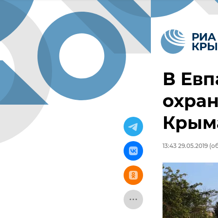
В Евп
охран
Крым
13:43 29.05.2019
(об