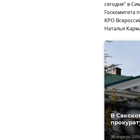
сегодня" в С
Госкомитета п
КРО Всеросси
Наталья Карм
В Сакско
прокурат
26 апреля 2019