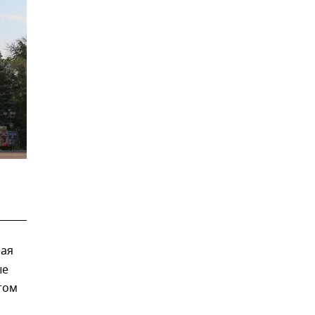
мая
ые
том