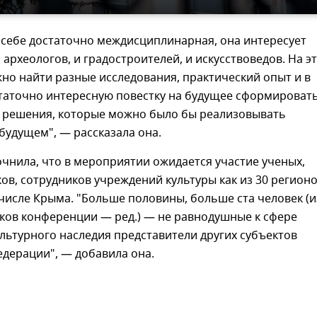
 себе достаточно междисциплинарная, она интересует
и археологов, и градостроителей, и искусствоведов. На э
но найти разные исследования, практический опыт и в
таточно интересную повестку на будущее сформировать
, решения, которые можно было бы реализовывать
удущем", — рассказала она.
чнила, что в мероприятии ожидается участие ученых,
в, сотрудников учреждений культуры как из 30 регион
 числе Крыма. "Больше половины, больше ста человек (и
ков конференции — ред.) — не равнодушные к сфере
льтурного наследия представители других субъектов
дерации", — добавила она.