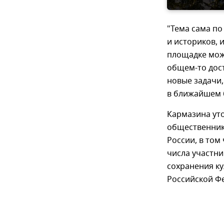
"Тема сама по
и историков, 
площадке мож
общем-то дос
новые задачи
в ближайшем б
Кармазина уто
общественнико
России, в том
числа участни
сохранения ку
Российской Фе