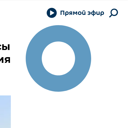
сы
ия