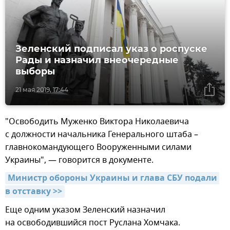
Зеленский подписал указ о роспуске
Рады и назначил внеочередные
выборы
21 мая 2019, 17:44
"Освободить Муженко Виктора Николаевича
с должности начальника Генерального штаба –
главнокомандующего Вооруженными силами
Украины", — говорится в документе.
Министр обороны Украины и глава СБУ подали 
в отставку >>
Еще одним указом Зеленский назначил
на освободившийся пост Руслана Хомчака.