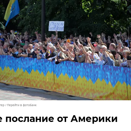
гер
Перейти в фотобанк
е послание от Америки