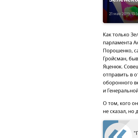
21 мая 2019, 13:1
Как только Зе
парламента А
Порошенко, с
Гройсман, бы
Яценюк. Сове
отправить в о
оборонного в
и Генеральной
О том, кого о
не сказал, но
"