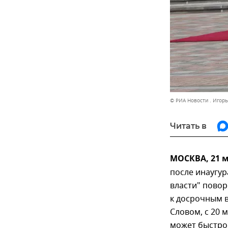
© РИА Новости . Игор
Читать в
МОСКВА, 21 
после инаугур
власти" повор
к досрочным в
Словом, с 20 
может быстро 