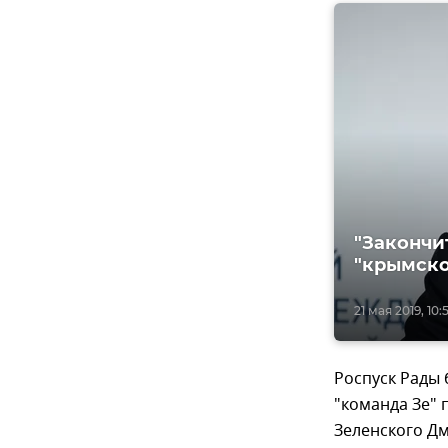
"Закончи
"крымско
21 мая 2019, 10:
Роспуск Рады
"команда Зе" 
Зеленского Дм