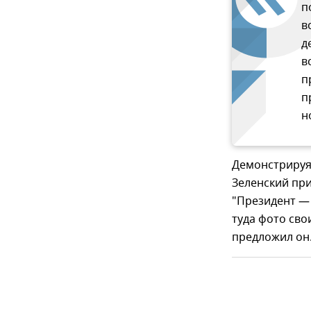
п
в
д
в
п
п
н
Демонстрируя
Зеленский при
"Президент — 
туда фото сво
предложил он