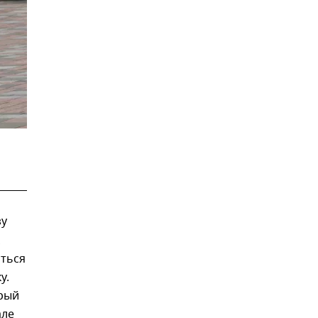
зу
иться
у.
орый
але