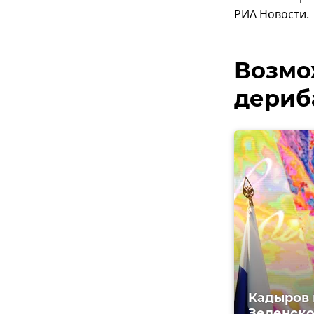
РИА Новости.
Возмож
дериб
Кадыров 
Зеленско