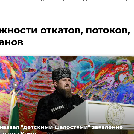
ности откатов, потоков,
анов
назвал "детскими шалостями" заявление
го про Крым