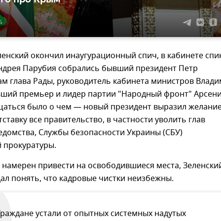
4
ленский окончил инаугурационный спич, в кабинете спи
ндрея Парубия собрались бывший президент Петр
ам глава Рады, руководитель кабинета министров Влад
вший премьер и лидер партии "Народный фронт" Арсен
щаться было о чем — новый президент выразил желани
тставку все правительство, в частности уволить глав
едомства, Службы безопасности Украины (СБУ)
 прокуратуры.
н намерен привести на освободившиеся места, Зеленски
 дал понять, что кадровые чистки неизбежны.
Граждане устали от опытных системных надутых