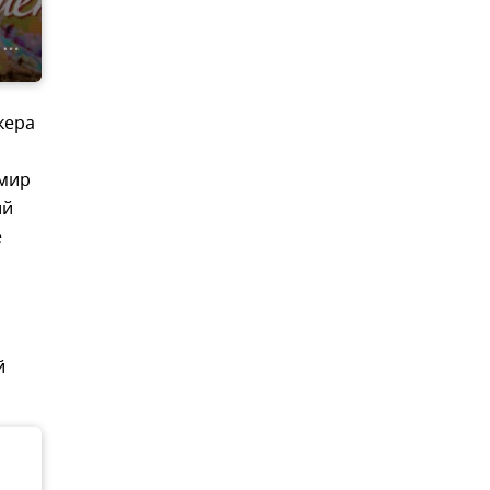
кера
имир
ий
е
й