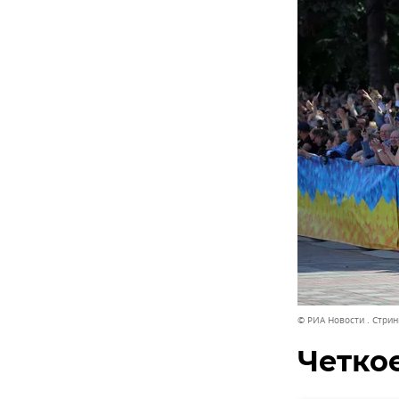
© РИА Новости . Стрин
Четко