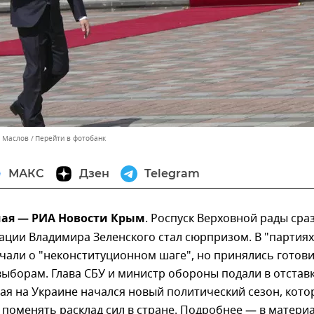
ь Маслов
Перейти в фотобанк
МАКС
Дзен
Telegram
мая — РИА Новости Крым
. Роспуск Верховной рады сра
ации Владимира Зеленского стал сюрпризом. В "партиях
чали о "неконституционном шаге", но принялись готов
ыборам. Глава СБУ и министр обороны подали в отставк
мая на Украине начался новый политический сезон, кот
поменять расклад сил в стране. Подробнее — в матери