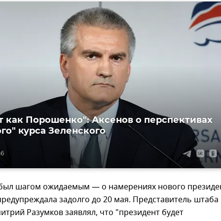
т как Порошенко": Аксенов о перспективах
го" курса Зеленского
56
 был шагом ожидаемым — о намерениях нового президе
предупреждала задолго до 20 мая. Представитель штаба
итрий Разумков заявлял, что "президент будет