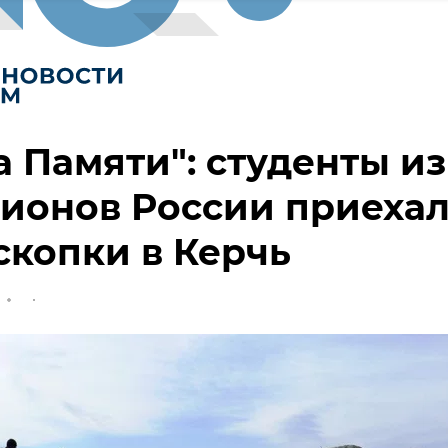
а Памяти": студенты из
гионов России приеха
скопки в Керчь