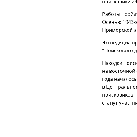
поисковики 24
Работы пройду
Осенью 1943-з
Приморской а
Экспедиция о
"Поискового д
Находки поиск
на восточной 
года началось
в Центральном
поисковиков" 
станут участн