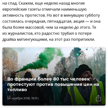
на спад. Скажем, еще неделю назад многие
европейские газеты отмечали наименьшую
активность протестов. Но вот в минувшую субботу
состоялась очередная, пятнадцатая, акция — и она
была более массовой, чем за неделю до этого. Те
из журналистов, кто радостно трубил о потере
драйва митингующими, на этот раз попритихли.
Во Франции более 80 тыс человек
протестуют против повышения цен на
топливо
24 ноября 2018, 19:51