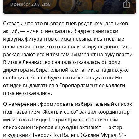
18 декабря 2018, 21:58
Сказать, что это вызвало гнев рядовых участников
акций, — ничего не сказать. В адрес санитарки
и других фигурантов списка посыпались гневные
обвинения в том, что они политизируют движение,
раскалывают его и тем самым играют на руку власти.
В итоге Левавассер сначала отказалась от роли
директора избирательной кампании, а на днях уже
сообщила, что не будет в списке кандидатов. Но
от идеи выдвигаться в Европарламент ее коллеги
пока не отказались.
О намерении сформировать избирательный список
под названием "Желтый союз" заявил координатор
митингов в Ницце Патрик Крибо, собственный
список анонсировал еще один активист — актер
и художник Тьерри-Пол Валетт. Жаклин Мурад, 51-