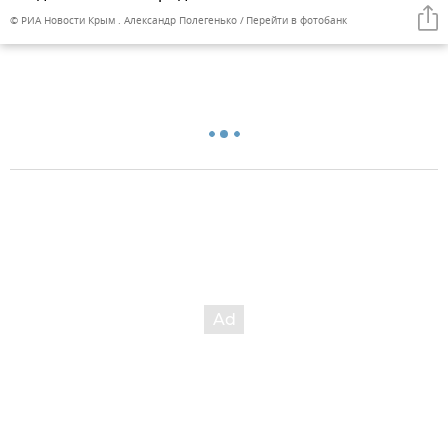
© РИА Новости Крым . Александр Полегенько
Перейти в фотобанк