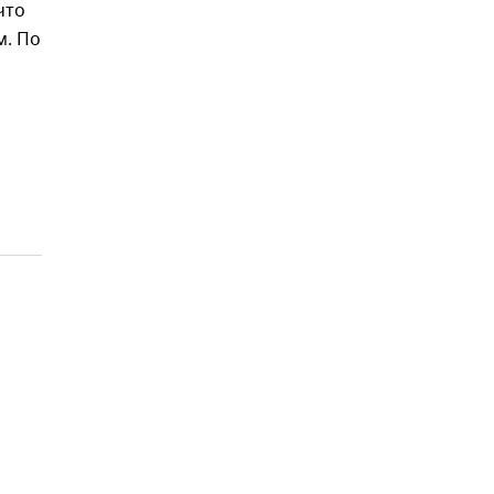
что
м. По