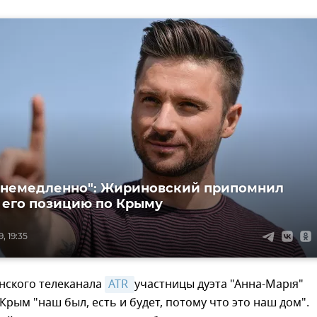
 немедленно": Жириновский припомнил
 его позицию по Крыму
, 19:35
нского телеканала
ATR 
участницы дуэта "Анна-Марія"
 Крым "наш был, есть и будет, потому что это наш дом".