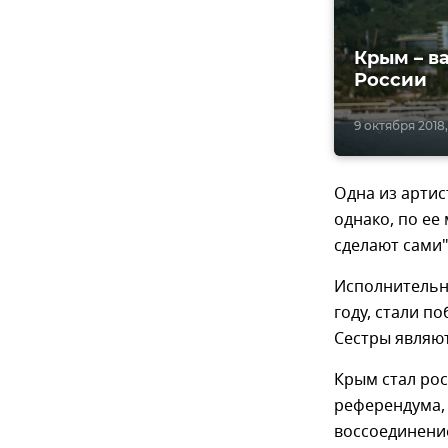
Крым – в
России
9 октября 2018,
Одна из артис
однако, по е
сделают сами"
Исполнительн
году, стали п
Сестры являю
Крым стал рос
референдума, 
воссоединение