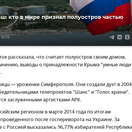
аш: кто в мире признал полуостров частью
 18:39
ток рассказала, что считает полуостров своим домом,
е мнению, выводы о принадлежности Крыма "умные люди
.
ицы — уроженки Симферополя. Они создали дуэт в 2004
обедительницами телепроектов "Шанс" и "Голос країни".
тся заслуженными артистками АРК.
сийским регионом в марте 2014 года по итогам
проведенного после госпереворота на Украине. За
 с Россией высказались 96,77% избирателей Республик