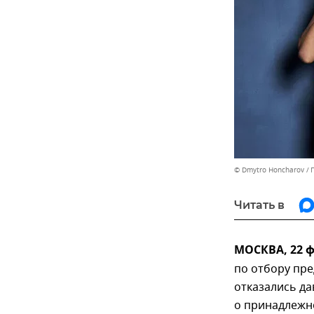
© Dmytro Honcharov
Читать в
МОСКВА, 22 
по отбору пр
отказались да
о принадлежн