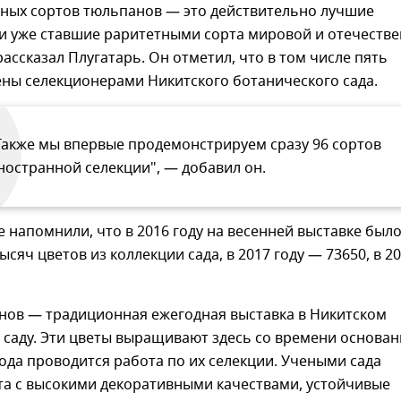
пных сортов тюльпанов — это действительно лучшие
и уже ставшие раритетными сорта мировой и отечеств
рассказал Плугатарь. Он отметил, что в том числе пять
ены селекционерами Никитского ботанического сада.
Также мы впервые продемонстрируем сразу 96 сортов
ностранной селекции", — добавил он.
е напомнили, что в 2016 году на весенней выставке был
сяч цветов из коллекции сада, в 2017 году — 73650, в 20
нов — традиционная ежегодная выставка в Никитском
 саду. Эти цветы выращивают здесь со времени основан
 года проводится работа по их селекции. Учеными сада
та с высокими декоративными качествами, устойчивые