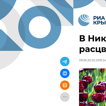
В Ник
расцв
09:56 20.02.2019
(о