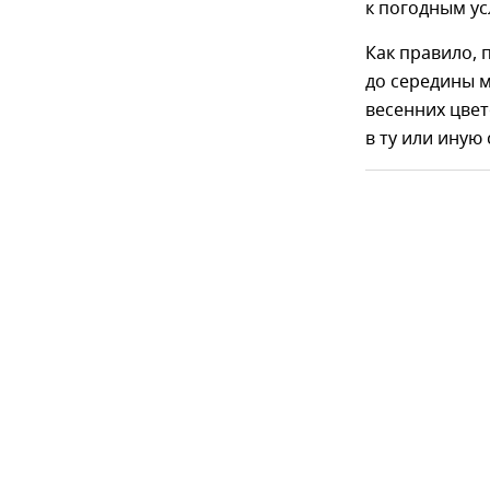
к погодным ус
Как правило, 
до середины м
весенних цвет
в ту или иную