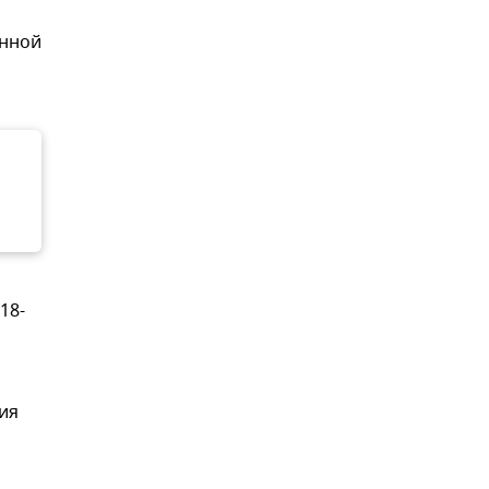
енной
о
18-
ия