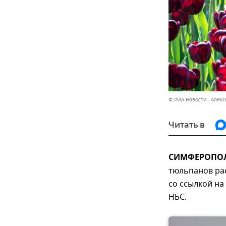
© РИА Новости . Алек
Читать в
СИМФЕРОПОЛЬ
тюльпанов рас
со ссылкой на
НБС.