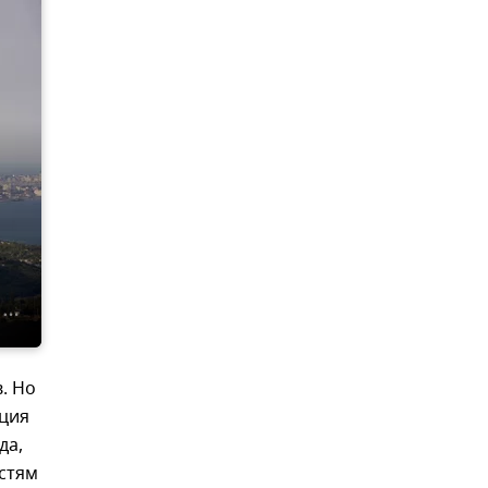
. Но
кция
да,
стям