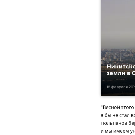
Никитско
земли в 
18 февраля 2019
"Весной этого
я бы не стал 
тюльпанов бер
и мы имеем у