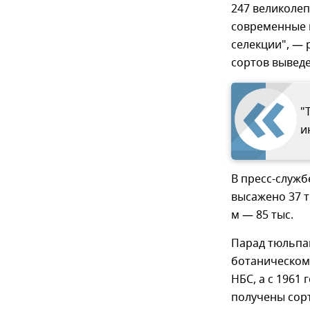
247 великоле
современные 
селекции", — 
сортов вывед
"
и
В пресс-служб
высажено 37 ты
м — 85 тыс.
Парад тюльпа
ботаническом
НБС, а с 1961
получены сор