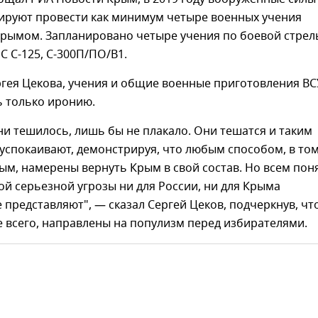
ируют провести как минимум четыре военных учения
Крымом. Запланировано четыре учения по боевой стрел
С С-125, С-300П/ПО/В1.
гея Цекова, учения и общие военные приготовления ВС
ь только иронию.
ни тешилось, лишь бы не плакало. Они тешатся и таким
успокаивают, демонстрируя, что любым способом, в то
ым, намерены вернуть Крым в свой состав. Но всем пон
ой серьезной угрозы ни для России, ни для Крыма
е представляют", — сказал Сергей Цеков, подчеркнув, чт
е всего, направлены на популизм перед избирателями.