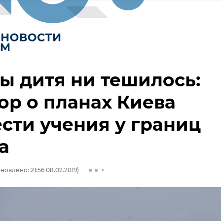
ы дитя ни тешилось:
ор о планах Киева
сти учения у границ
а
новлено: 21:56 08.02.2019)