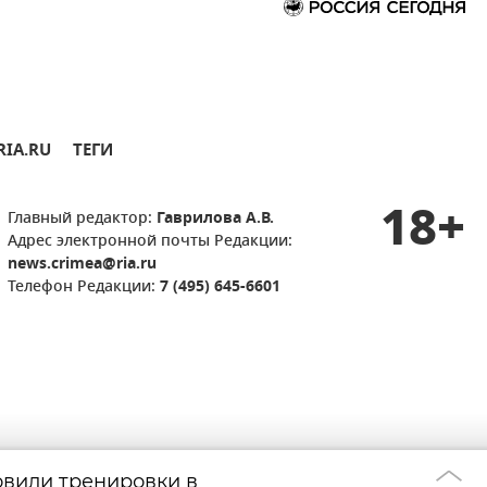
RIA.RU
ТЕГИ
18+
Главный редактор:
Гаврилова А.В.
Адрес электронной почты Редакции:
news.crimea@ria.ru
Телефон Редакции:
7 (495) 645-6601
вили тренировки в
Уйти с улиц и н
13:44