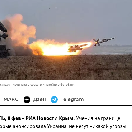
ксандра Турчинова в соцсети
Перейти в фотобанк
МАКС
Дзен
Telegram
, 8 фев – РИА Новости Крым.
Учения на границе
орые анонсировала Украина, не несут никакой угрозы