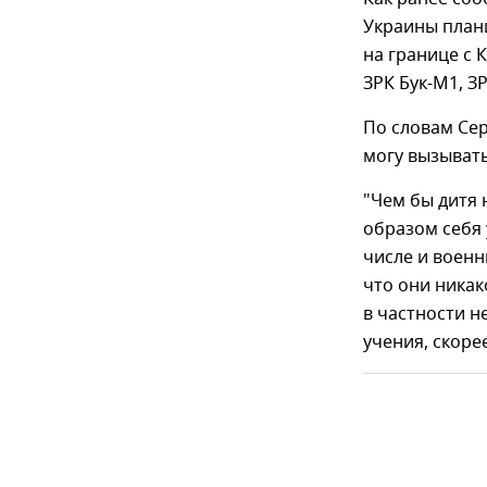
Украины план
на границе с 
ЗРК Бук-М1, ЗР
По словам Сер
могу вызыват
"Чем бы дитя 
образом себя 
числе и военн
что они никак
в частности н
учения, скоре