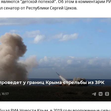
 являются "детской потехой". Об этом в комментарии Р
л сенатор от Республики Сергей Цеков.
проведет у границ Крыма стрельбы из ЗРК
 16:57
бщал РИА Новости Крым, в 2019 году вооруженные силы