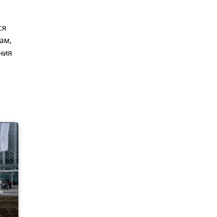
ся
ам,
ния