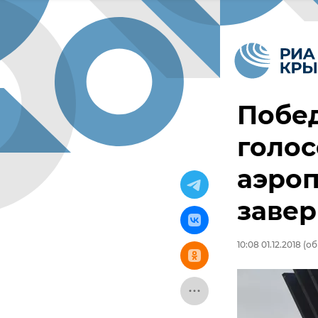
Побед
голос
аэро
заве
10:08 01.12.2018
(обн