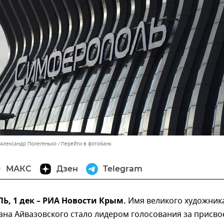
 Александр Полегенько
Перейти в фотобанк
МАКС
Дзен
Telegram
, 1 дек – РИА Новости Крым.
Имя великого художник
ана Айвазовского стало лидером голосования за присво