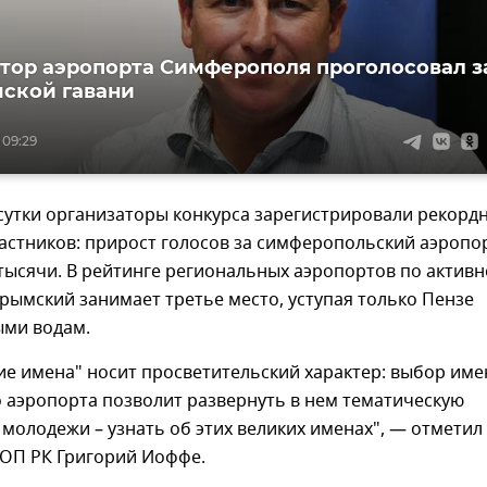
тор аэропорта Симферополя проголосовал з
ской гавани
 09:29
сутки организаторы конкурса зарегистрировали рекорд
астников: прирост голосов за симферопольский аэропо
 тысячи. В рейтинге региональных аэропортов по активн
рымский занимает третье место, уступая только Пензе
ыми водам.
ие имена" носит просветительский характер: выбор име
 аэропорта позволит развернуть в нем тематическую
 молодежи – узнать об этих великих именах", — отметил
 ОП РК Григорий Иоффе.