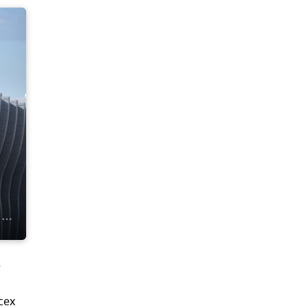
е
сех