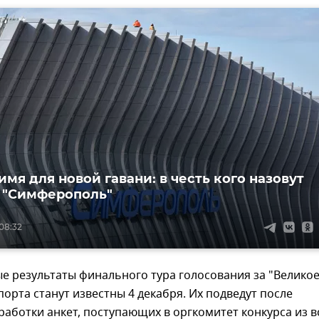
мя для новой гавани: в честь кого назовут
 "Симферополь"
08:32
е результаты финального тура голосования за "Велико
порта станут известны 4 декабря. Их подведут после
работки анкет, поступающих в оргкомитет конкурса из в