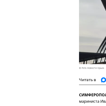
© РИА Новости Крым .
Читать в
СИМФЕРОПОЛЬ
мариниста Ив