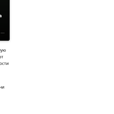
а
ную
рт
ости
ни