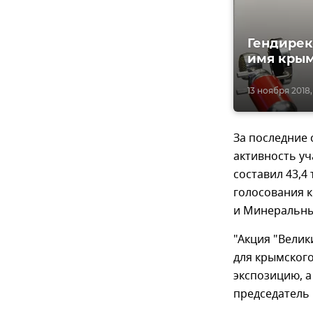
Гендирек
имя крым
13 ноября 2018,
За последние 
активность уч
составил 43,4
голосования к
и Минеральн
"Акция "Велик
для крымского
экспозицию, а
председатель