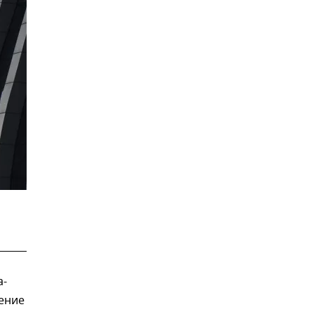
а-
ение