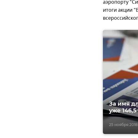
аэропорту "С
итоги акции 
всероссийског
За имя д
уже 146,5
25 ноября 2018, 