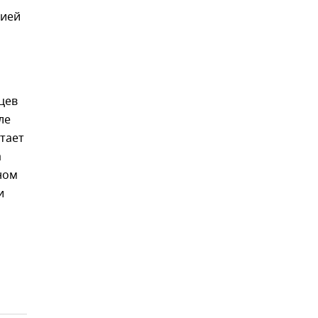
рией
цев
ле
тает
а
ном
и