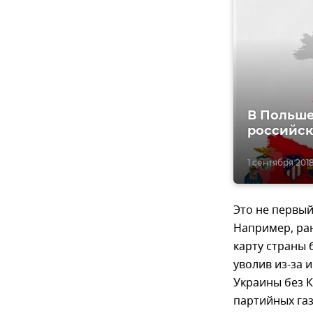
В Польше
российс
1 сентября 2018
Это не первый
Например, ра
карту страны 
уволив из-за 
Украины без 
партийных газ