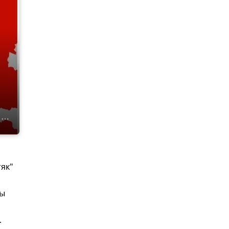
як"
ты
.