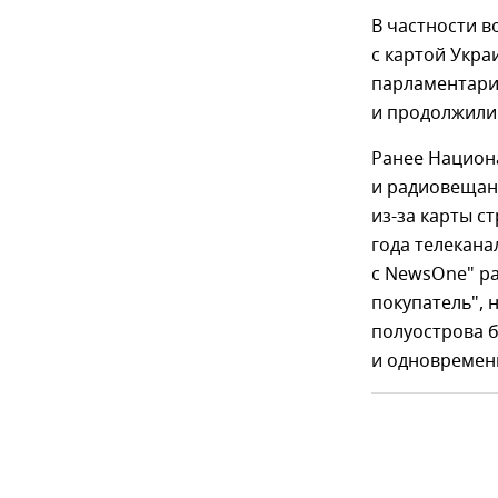
В частности в
с картой Укра
парламентарии
и продолжили
Ранее Национ
и радиовещан
из-за карты с
года телекана
с NewsOne" р
покупатель", 
полуострова б
и одновремен