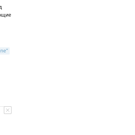
д
ующие
ne"