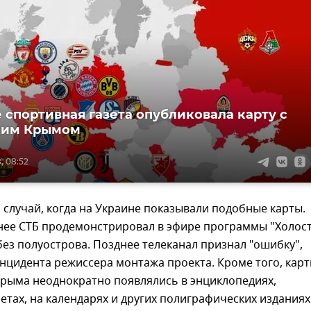
 спортивная газета опубликовала карту с
ким Крымом
, 08:52
 случай, когда на Украине показывали подобные карты.
нее СТБ продемонстрировал в эфире программы "Холост
без полуострова. Позднее телеканал признал "ошибку",
инцидента режиссера монтажа проекта. Кроме того, кар
Крыма неоднократно появлялись в энциклопедиях,
етах, на календарях и других полиграфических изданиях