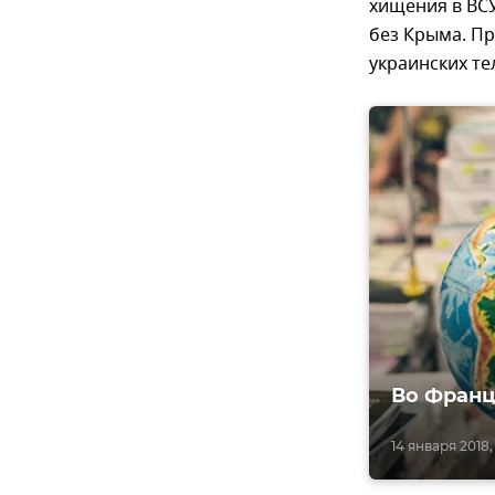
хищения в ВСУ
без Крыма. Пр
украинских те
Во Франц
14 января 2018, 