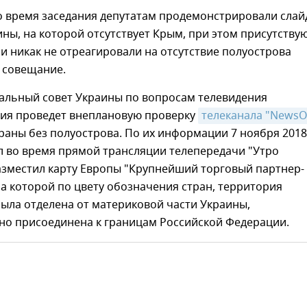
о время заседания депутатам продемонстрировали слай
ины, на которой отсутствует Крым, при этом присутств
 никак не отреагировали на отсутствие полуострова
 совещание.
альный совет Украины по вопросам телевидения
ия проведет внеплановую проверку
телеканала "NewsO
траны без полуострова. По их информации 7 ноября 2018
л во время прямой трансляции телепередачи "Утро
азместил карту Европы "Крупнейший торговый партнер-
на которой по цвету обозначения стран, территория
ыла отделена от материковой части Украины,
но присоединена к границам Российской Федерации.