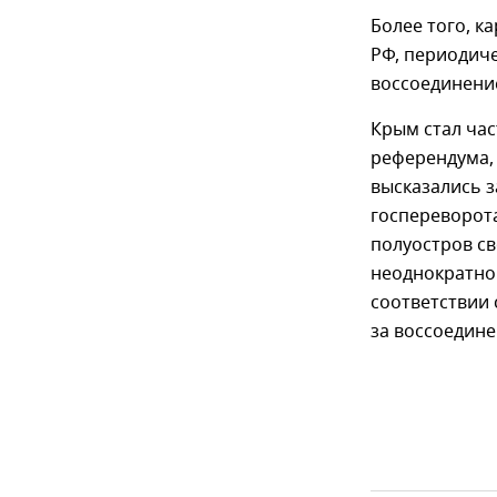
Более того, к
РФ, периодиче
воссоединение
Крым стал час
референдума, 
высказались з
госпереворота
полуостров с
неоднократно 
соответствии
за воссоедине