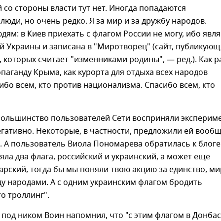
 со стороны власти тут нет. Иногда попадаются
люди, но очень редко. Я за мир и за дружбу народов.
ям: в Киев приехать с флагом России не могу, ибо явл
й Украины и записана в "Миротворец" (сайт, публикую
 которых считает "изменниками родины", — ред.). Как р
паганду Крыма, как курорта для отдыха всех народов
ибо всем, кто против национализма. Спасибо всем, кто
 большинство пользователей Сети восприняли эксперим
гативно. Некоторые, в частности, предложили ей вооб
. А пользователь Виола Пономарева обратилась к блоге
зяла два флага, российский и украинский, а может еще
арский, тогда бы мы поняли твою акцию за единство, ми
у народами. А с одним украинским флагом бродить
о троллинг".
под ником Воин напомнил, что "с этим флагом в Донбас