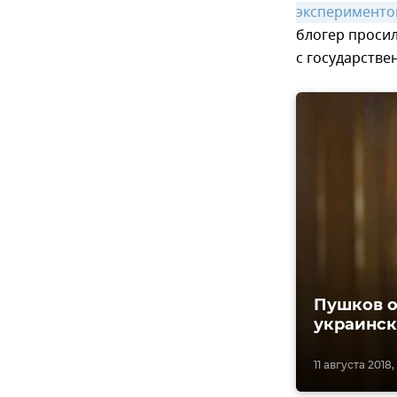
эксперименто
блогер проси
с государств
Пушков о
украинск
11 августа 2018,