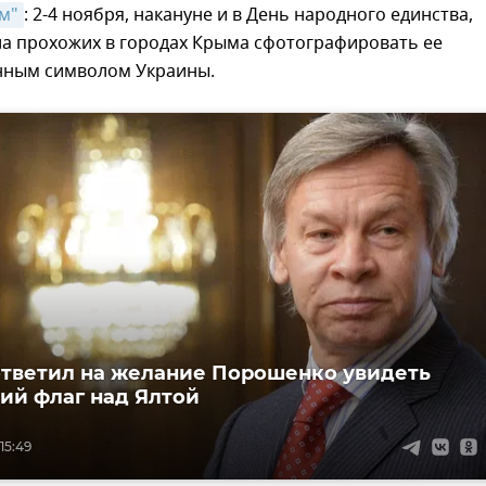
м"
: 2-4 ноября, накануне и в День народного единства,
ла прохожих в городах Крыма сфотографировать ее
енным символом Украины.
тветил на желание Порошенко увидеть
ий флаг над Ялтой
 15:49