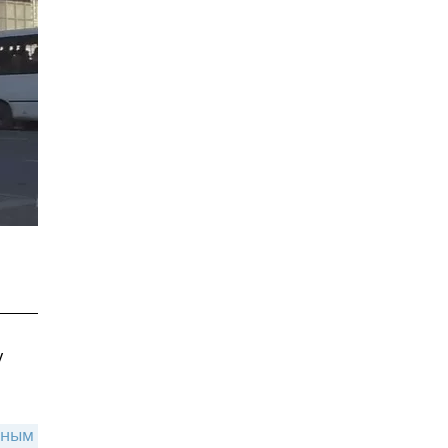
у
ьным 