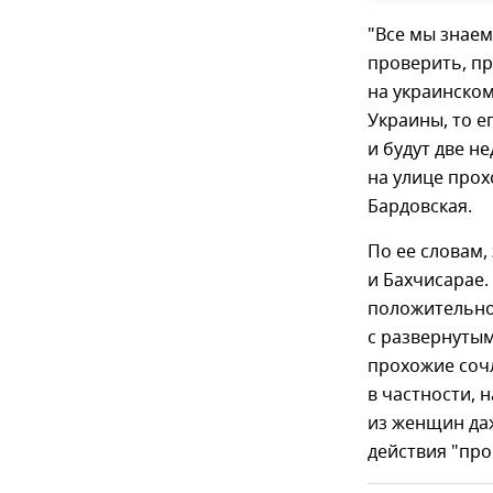
"Все мы знаем
проверить, пр
на украинском
Украины, то е
и будут две н
на улице прох
Бардовская.
По ее словам,
и Бахчисарае.
положительно
с развернутым
прохожие соч
в частности, 
из женщин даж
действия "про