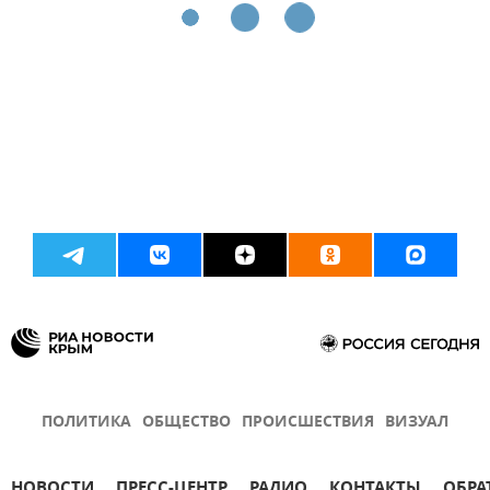
ПОЛИТИКА
ОБЩЕСТВО
ПРОИСШЕСТВИЯ
ВИЗУАЛ
НОВОСТИ
ПРЕСС-ЦЕНТР
РАДИО
КОНТАКТЫ
ОБРА