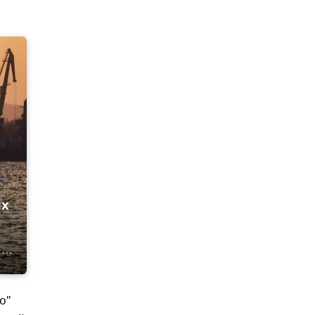
их
о"