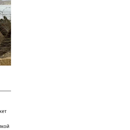
жет
лкой