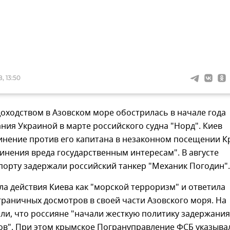
, 13:50
доходством в Азовском море обострилась в начале года
ния Украиной в марте российского судна "Норд". Киев
инение против его капитана в незаконном посещении 
инения вреда государственным интересам". В августе
порту задержали российский танкер "Механик Погодин".
а действия Киева как "морской терроризм" и ответила
раничных досмотров в своей части Азовского моря. На
ли, что россияне "начали жесткую политику задержания
ов". При этом крымское Погрануправление ФСБ указыва