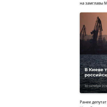
на замглавы 
В Киеве 
российск
30 октября 201
Ранее депутат