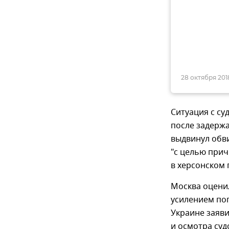
28 октября 2018
Ситуация с су
после задержа
выдвинул обв
"с целью прич
в херсонском 
Москва оценил
усилением пог
Украине заяви
и осмотра суд