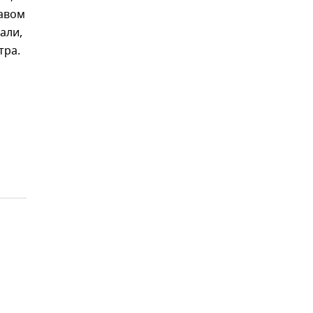
равом
али,
тра.