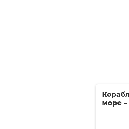
Корабл
море –