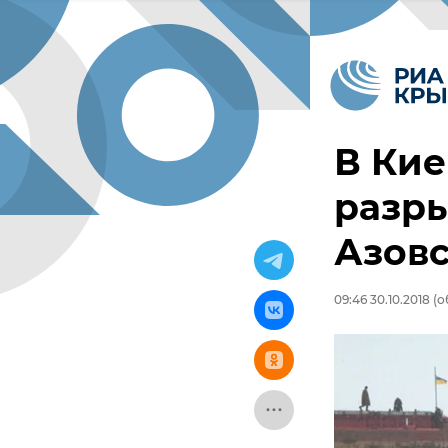
В Кие
разры
Азов
09:46 30.10.2018
(о