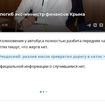
 погиб экс-министр финансов Крыма
 11:38
столкновения у автобуса полностью разбита передняя ч
етях пишут, что жертв нет.
Феодосией: разлив масла превратил дорогу в каток 
официальной информации о случившемся нет.