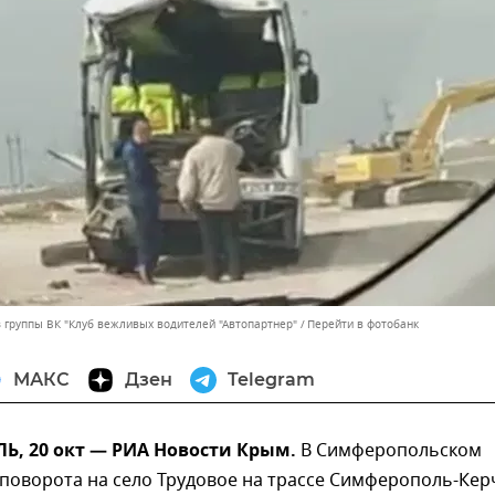
з группы ВК "Клуб вежливых водителей "Автопартнер"
Перейти в фотобанк
МАКС
Дзен
Telegram
, 20 окт — РИА Новости Крым.
В Симферопольском
поворота на село Трудовое на трассе Симферополь-Кер