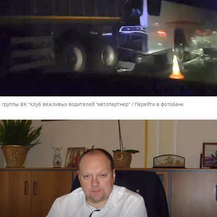
з группы ВК "Клуб вежливых водителей "Автопартнер"
Перейти в фотобанк