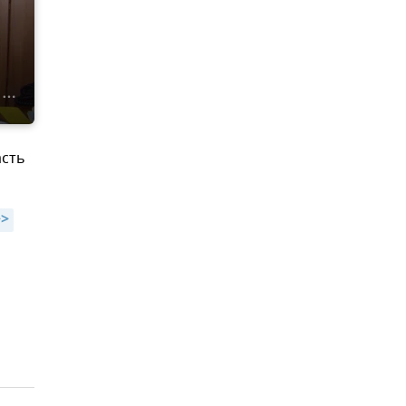
асть
>>