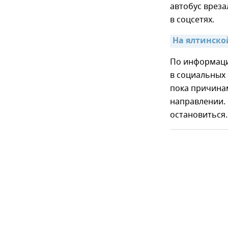
автобус врез
в соцсетях.
На ялтинской
По информаци
в социальных 
пока причинам
направлении. 
остановиться.