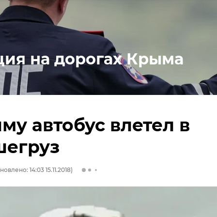
ция на дорогах Крыма
му автобус влетел в
шегруз
новлено: 14:03 15.11.2018)