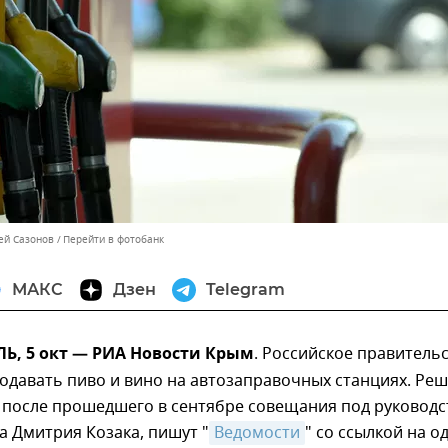
ей Сазонов
Перейти в фотобанк
МАКС
Дзен
Telegram
, 5 окт — РИА Новости Крым
. Российское правитель
одавать пиво и вино на автозаправочных станциях. Ре
 после прошедшего в сентябре совещания под руковод
 Дмитрия Козака, пишут "
Ведомости
" со ссылкой на о