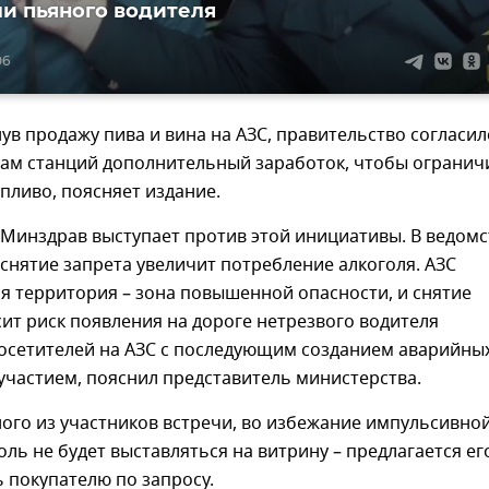
и пьяного водителя
06
ув продажу пива и вина на АЗС, правительство согласи
цам станций дополнительный заработок, чтобы огранич
опливо, поясняет издание.
 Минздрав выступает против этой инициативы. В ведомс
 снятие запрета увеличит потребление алкоголя. АЗС
я территория – зона повышенной опасности, и снятие
ит риск появления на дороге нетрезвого водителя
посетителей на АЗС с последующим созданием аварийны
 участием, пояснил представитель министерства.
ого из участников встречи, во избежание импульсивно
оль не будет выставляться на витрину – предлагается ег
 покупателю по запросу.