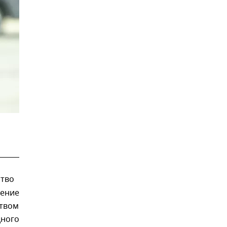
ство
шение
ством
дного