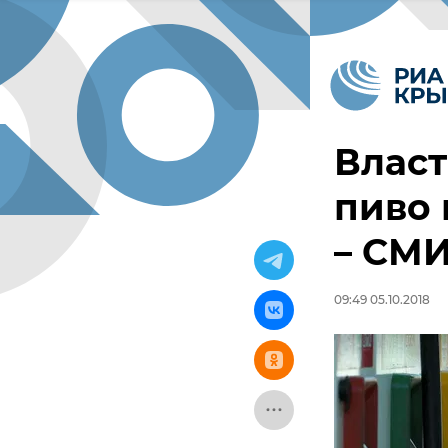
Власт
пиво 
– СМ
09:49 05.10.2018