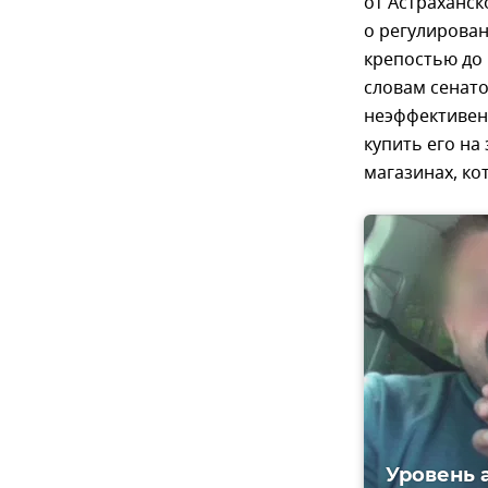
от Астраханск
о регулирова
крепостью до 
словам сенато
неэффективен
купить его на
магазинах, ко
Уровень 