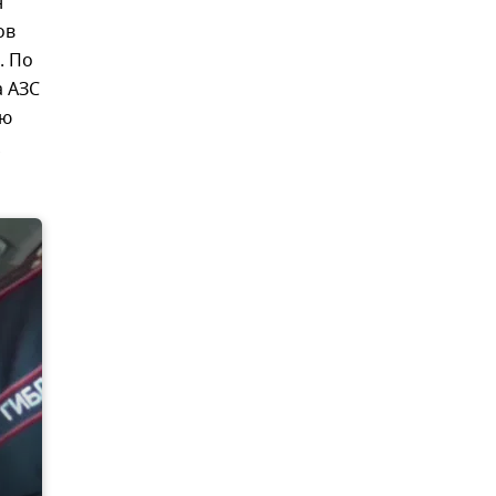
н
ов
. По
а АЗС
ью