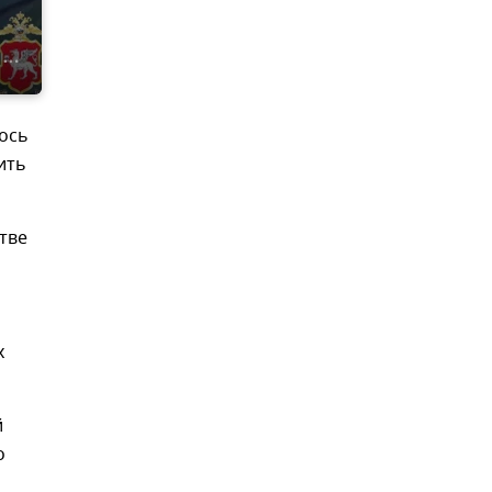
лось
ить
тве
х
й
о