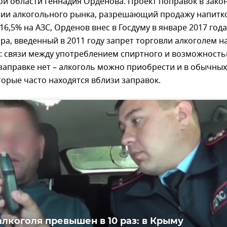
ой области Геннадия Орденова. Проект поправок в зако
нии алкогольного рынка, разрешающий продажу напитк
16,5% на АЗС, Орденов внес в Госдуму в январе 2017 года
ра, введенный в 2011 году запрет торговли алкоголем н
: связи между употреблением спиртного и возможност
 заправке нет – алкоголь можно приобрести и в обычных
торые часто находятся вблизи заправок.
алкоголя превышен в 10 раз: в Крыму