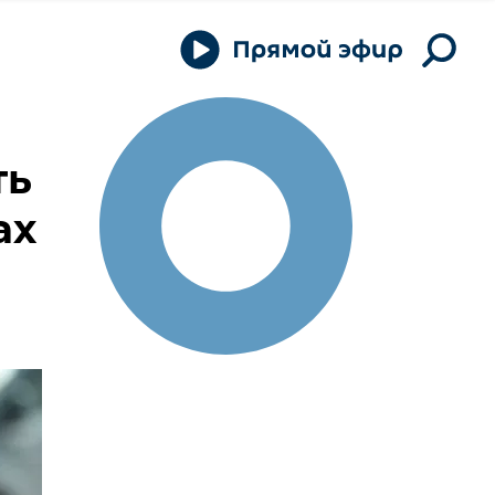
ть
ах