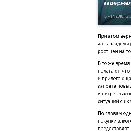
задержал
15 мая 2018, 12:
При этом верн
дать владель
рост цен на т
В то же время
полагают, что
и прилегающа
запрета повыс
и нетрезвых 
ситуаций с их
По словам одн
покупки алког
предоставлять