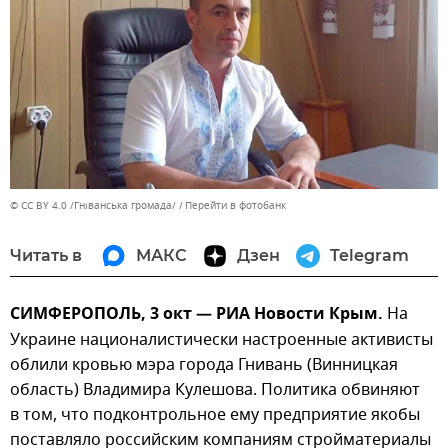
© CC BY 4.0 /Гніванська громада/
Перейти в фотобанк
Читать в
МАКС
Дзен
Telegram
СИМФЕРОПОЛЬ, 3 окт — РИА Новости Крым.
На
Украине националистически настроенные активисты
облили кровью мэра города Гнивань (Винницкая
область) Владимира Кулешова. Политика обвиняют
в том, что подконтрольное ему предприятие якобы
поставляло российским компаниям стройматериалы