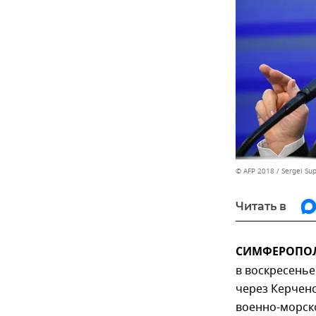
© AFP 2018 / Sergei Su
Читать в
СИМФЕРОПОЛЬ
в воскресень
через Керченс
военно-морско