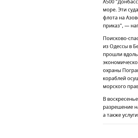
A500 "Донбасс
море. Эти суд
флота на Азов
приказ", — на
Поисково-спас
из Одессы в Бе
прошли вдоль 
экономической
охраны Погра
кораблей осу
морского прав
В воскресенье
разрешение на
а также услуг