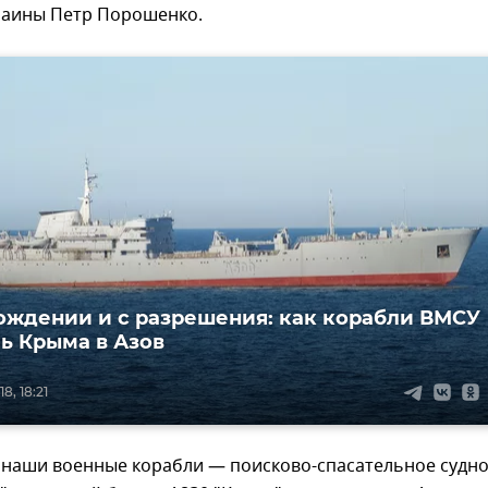
раины Петр Порошенко.
ождении и с разрешения: как корабли ВМСУ
ь Крыма в Азов
8, 18:21
 наши военные корабли — поисково-спасательное судн