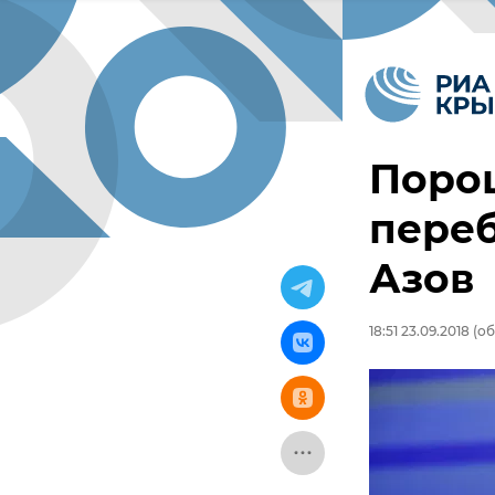
Порош
переб
Азов
18:51 23.09.2018
(об