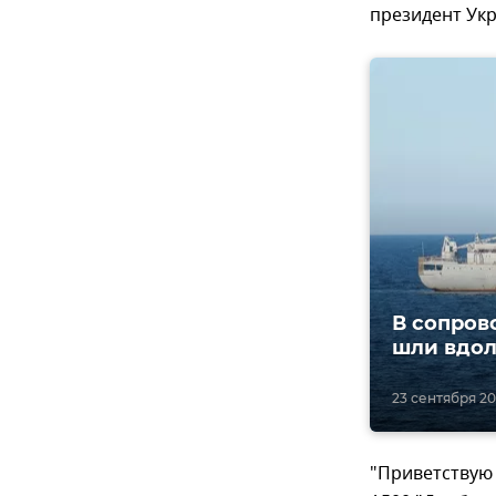
президент Ук
В сопров
шли вдол
23 сентября 201
"Приветствую