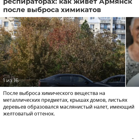
респираторах: как живет Армянск
после выброса химикатов
1
из 16
После выброса химического вещества на
металлических предметах, крышах домов, листьях
деревьев образовался маслянистый налет, имеющий
желтоватый оттенок.