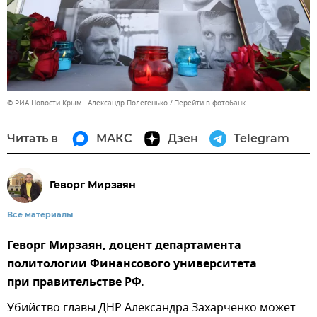
© РИА Новости Крым . Александр Полегенько
Перейти в фотобанк
Читать в
МАКС
Дзен
Telegram
Геворг Мирзаян
Все материалы
Геворг Мирзаян, доцент департамента
политологии Финансового университета
при правительстве РФ.
Убийство главы ДНР Александра Захарченко может