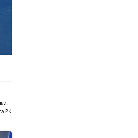
ки.
та РК