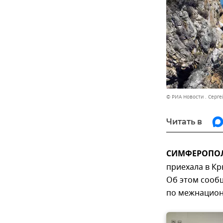
© РИА Новости . Серг
Читать в
СИМФЕРОПОЛЬ
приехала в Кр
Об этом сообщ
по межнацион