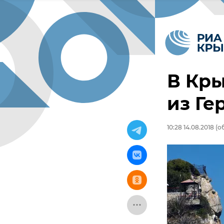
В Кр
из Ге
10:28 14.08.2018
(об