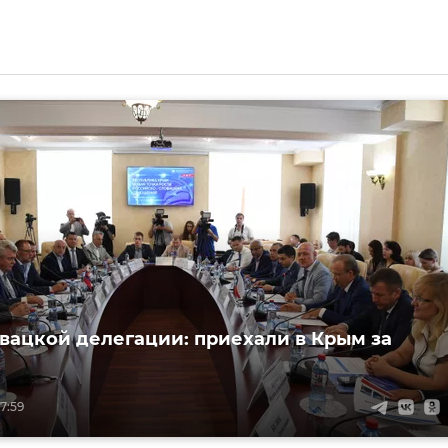
овацкой делегации: приехали в Крым за
17:59