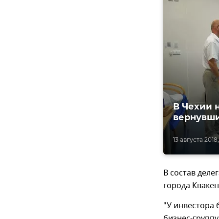
В Чехии 
вернувши
13 августа 2018,
В состав деле
города Кваке
"У инвестора 
бизнес-группу