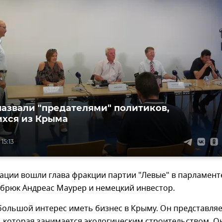
назвали "предателями" политиков,
хся из Крыма
 15:13
гации вошли глава фракции партии "Левые" в парламент
нбрюк Андреас Маурер и немецкий инвестор.
большой интерес иметь бизнес в Крыму. Он представля
, которая занимается экологическим строительством. О