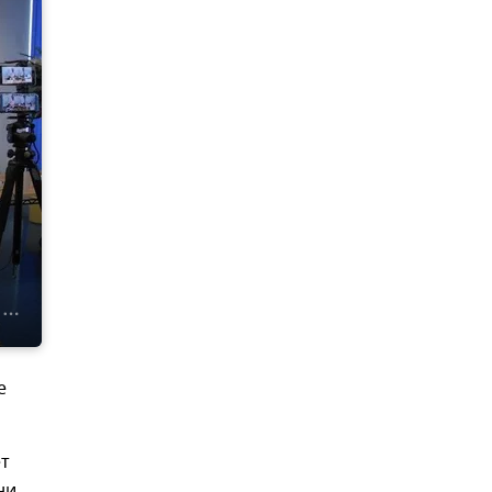
е
ет
ни