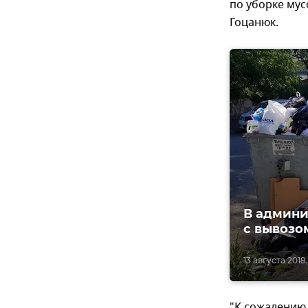
по уборке му
Гоцанюк.
В админи
с вывозо
13 августа 2018,
"К сожалению,