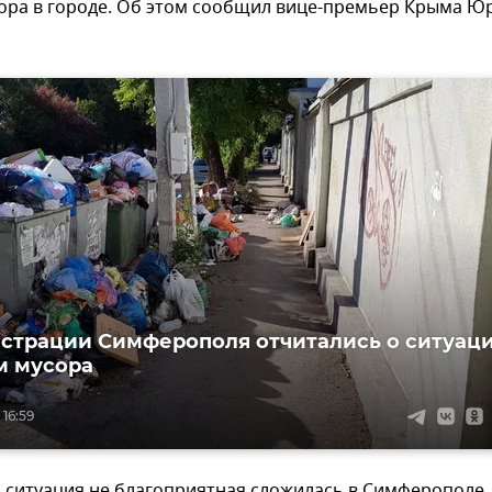
сора в городе. Об этом сообщил вице-премьер Крыма Ю
страции Симферополя отчитались о ситуац
м мусора
 16:59
 ситуация не благоприятная сложилась в Симферополе,