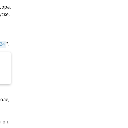
сора.
уске,
24
".
оле,
 он.