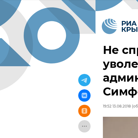
Не сп
уволе
адми
Симф
19:52 13.08.2018
(об