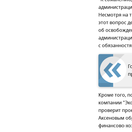
администрация
Несмотря на т
этот вопрос д
об освобожде
администраци
с обязанностя
Г
п
Кроме того, п
компании "Эко
проверит про
Аксеновым обр
финансово-хоз