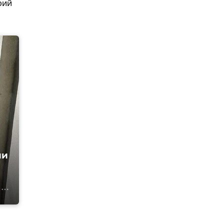
рий
ии