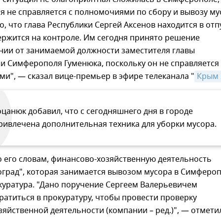
 не справляется с полномочиями по сбору и вывозу му
о, что глава Республики Сергей Аксенов находится в отп
ержится на контроле. Им сегодня принято решение
нии от занимаемой должности заместителя главы
и Симферополя Гуменюка, поскольку он не справляется
ми", — сказал вице-премьер в эфире телеканала "
Крым 
оцанюк добавил, что с сегодняшнего дня в городе
ривлечена дополнительная техника для уборки мусора.
о его словам, финансово-хозяйственную деятельность
град", которая занимается вывозом мусора в Симфероп
куратура. "Дано поручение Сергеем Валерьевичем
атиться в прокуратуру, чтобы провести проверку
яйственной деятельности (компании – ред.)", — отметил