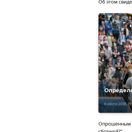
Об этом свиде
Определе
6 июля 2018, 19
Опрошенным б
сборной?".