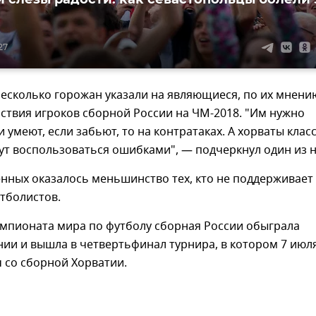
27
несколько горожан указали на являющиеся, по их мнени
ствия игроков сборной России на ЧМ-2018. "Им нужно
и умеют, если забьют, то на контратаках. А хорваты клас
ут воспользоваться ошибками", — подчеркнул один из н
нных оказалось меньшинство тех, кто не поддерживает
тболистов.
емпионата мира по футболу сборная России обыграла
ии и вышла в четвертьфинал турнира, в котором 7 июл
 со сборной Хорватии.