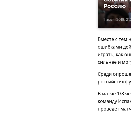
Россию
1 июля 2018, 21:
Вместе с тем 
ошибками дей
играть, как он
сильнее и мог
Среди опроше
российских фу
В матче 1/8 ч
команду Испан
проведет матч