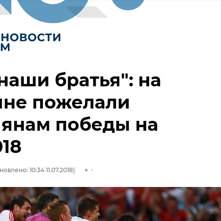
наши братья": на
ине пожелали
иянам победы на
18
новлено: 10:34 11.07.2018)