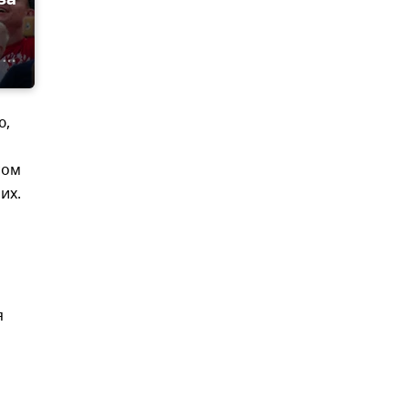
ю,
сом
их.
я