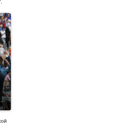
".
кой