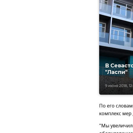
В Севаст
"Ласпи"
9 июня 2018, 12
По его словам
комплекс мер 
"Мы увеличили