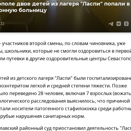
ополе двое детей из лагеря "Ласпи" попали в
онную больницу
:32
– участников второй смены, по словам чиновника, уже
, школьники, которые не смогли оздоровиться в перво
ли путевки в другие оздоровительные центры Севастоп
етей из детского лагеря "Ласпи" были госпитализирован
роэнтеритом легкой и средней степени тяжести. Позже
ыло переведено 28 человек, включая 7 взрослых (вожаты
ологического расследования выяснилось, что причиной
тали носители патогенного стафилококка среди работн
грубые нарушения санитарных норм.
лавский районный суд приостановил деятельность "Лас