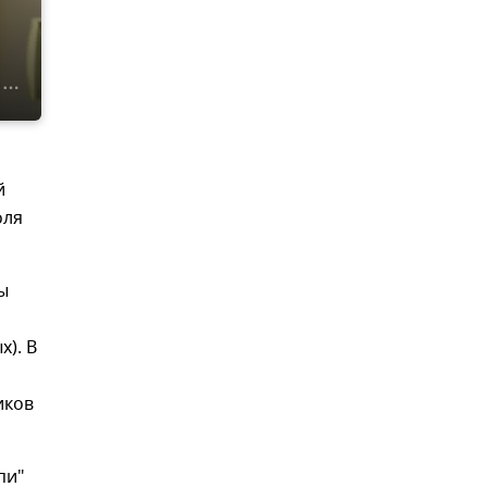
й
оля
ы
х). В
иков
пи"