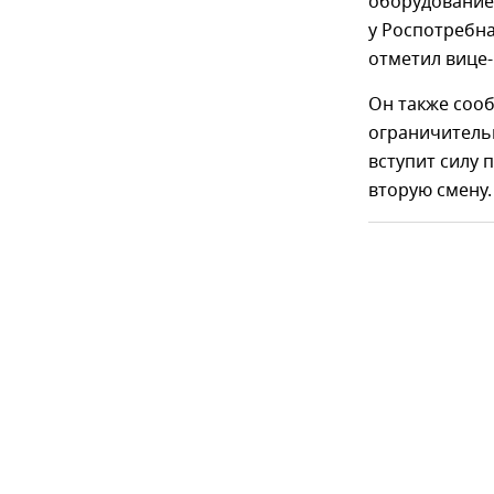
оборудование
у Роспотребна
отметил вице-
Он также соо
ограничитель
вступит силу 
вторую смену.