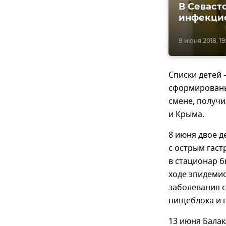
В Севаст
инфекци
8 июня 2018, 19
Списки детей 
сформированы
смене, получи
и Крыма.
8 июня двое д
с острым гаст
в стационар б
ходе эпидеми
заболевания с
пищеблока и 
13 июня Балак