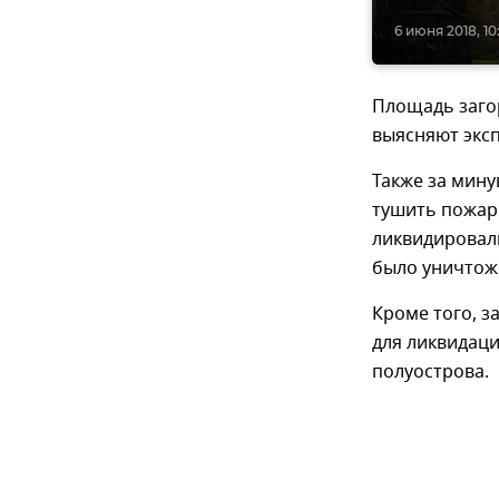
6 июня 2018, 10
Площадь заго
выясняют экс
Также за мин
тушить пожары
ликвидировал
было уничтоже
Кроме того, з
для ликвидац
полуострова.