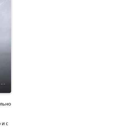
ельно
 и с