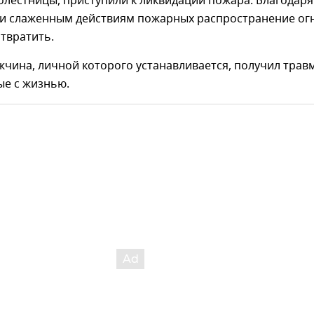
лестницы, приступили к ликвидации пожара. Благодаря
и слаженным действиям пожарных распространение ог
твратить.
чина, личной которого устанавливается, получил трав
ые с жизнью.