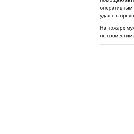
помощью авто
оперативным 
удалось предо
На пожаре муж
не совместим