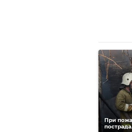
При пожа
пострада