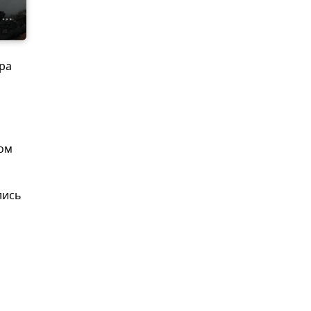
ра
ром
лись