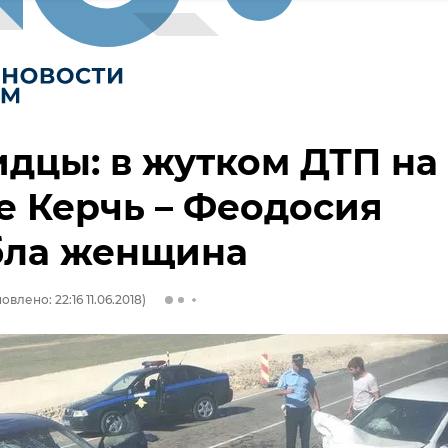
дцы: в жутком ДТП на
е Керчь – Феодосия
бла женщина
овлено: 22:16 11.06.2018)