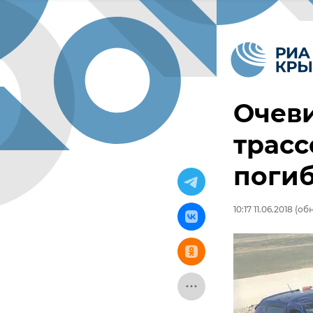
Очеви
трасс
поги
10:17 11.06.2018
(обн