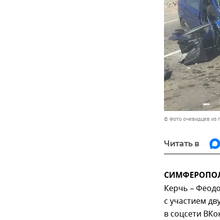
© Фото очевидцев из 
Читать в
СИМФЕРОПОЛЬ
Керчь – Феод
с участием д
в соцсети ВКо