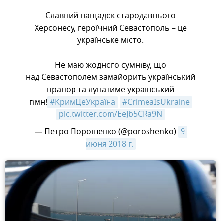
Славний нащадок стародавнього
Херсонесу, героїчний Севастополь – це
українське місто.
Не маю жодного сумніву, що
над Севастополем замайорить український
прапор та лунатиме український
гімн!
#КримЦеУкраїна
#CrimeaIsUkraine
pic.twitter.com/EeJb5CRa9N
— Петро Порошенко (@poroshenko)
9 
июня 2018 г.