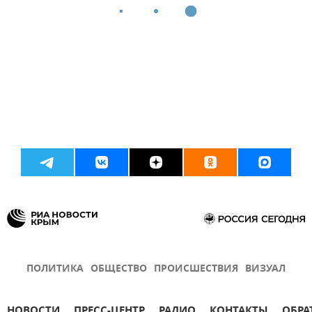
ПОЛИТИКА
ОБЩЕСТВО
ПРОИСШЕСТВИЯ
ВИЗУАЛ
НОВОСТИ
ПРЕСС-ЦЕНТР
РАДИО
КОНТАКТЫ
ОБРА