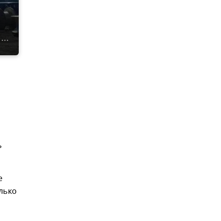
ь
е
лько