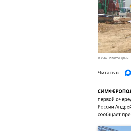
© РИА Новости Крым .
Читать в
СИМФЕРОПОЛЬ
первой очере
России Андре
сообщает пре