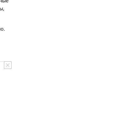
нные
ы,
о.