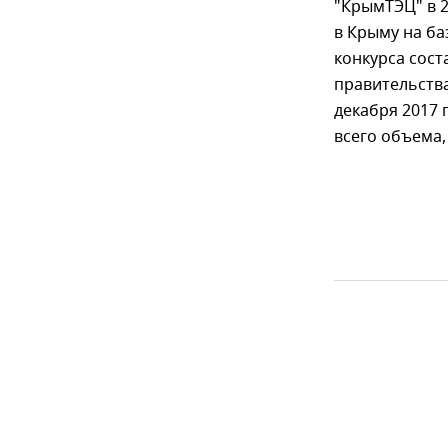
"КрымТЭЦ" в 2
в Крыму на б
конкурса сост
правительства
декабря 2017 
всего объема,