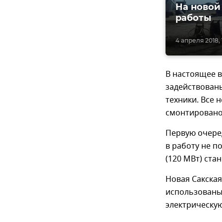
На новой
работы
4 апреля 2018, 
В настоящее в
задействованы
техники. Все 
смонтировано
Первую очере
в работу не п
(120 МВт) ста
Новая Сакская
использованы 
электрическую