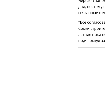
Черезов напом
дни, поэтому 
связанные с е
"Все согласов
Сроки строите
летние пики п
подчеркнул з