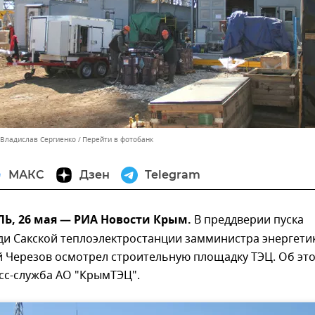
 Владислав Сергиенко
Перейти в фотобанк
МАКС
Дзен
Telegram
, 26 мая — РИА Новости Крым.
В преддверии пуска
ди Сакской теплоэлектростанции замминистра энергети
й Черезов осмотрел строительную площадку ТЭЦ. Об эт
сс-служба АО "КрымТЭЦ".