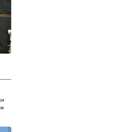
ки
ом