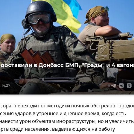
 доставили в Донбасс БМП, "Грады" и 4 вагон
 14:27
, враг переходит от методики ночных обстрелов городо
есения ударов в утреннее и дневное время, когда есть
нанести урон объектам инфраструктуры, но и увеличить
ртв среди населения, выдвигающихся на работу