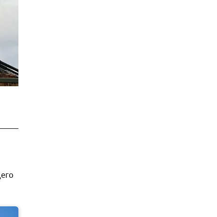
щего
.