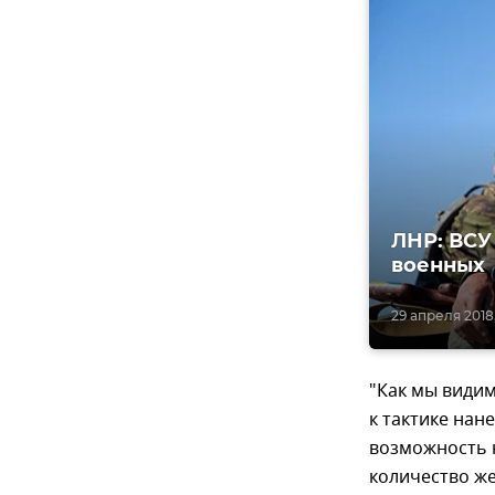
ЛНР: ВСУ
военных
29 апреля 2018,
"Как мы видим
к тактике нан
возможность 
количество же