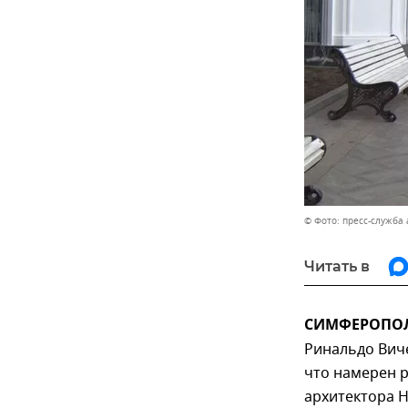
© Фото: пресс-служба
Читать в
СИМФЕРОПОЛЬ
Ринальдо Виче
что намерен р
архитектора Н