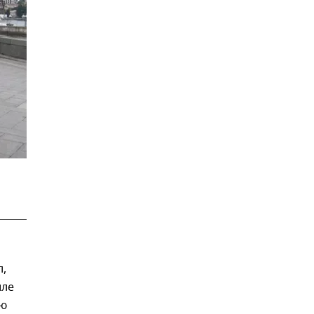
л,
иле
ую