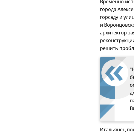
Временно исп
города Алексе
горсаду и ули
и Воронцовск
архитектор за
реконструкции
решить пробле
"
б
о
д
п
В
Итальянец поо