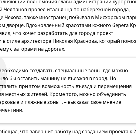
олняющий полномочия главы администрации курортно
й Челпанов провел итальянца по набережной города,
це Чехова, также иностранец побывал в Мисхорском пар
ом дворце. Вдохновленный красотами южного берега К
явил, что хочет разработать для города проект
 в стиле архитектора Николая Краснова, который помо
му с заторами на дорогах.
Необходимо создавать специальные зоны, где можно
ыло бы оставить машину не въезжая в город. Но
ставить при этом возможность въезда и перемещения
ля местных жителей. Кроме того, можно объединить
арковые и пляжные зоны", – высказал свое мнение
ичентини.
бещал, что завершит работу над созданием проекта к 