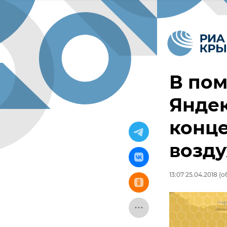
В пом
Яндек
конц
возду
13:07 25.04.2018
(об