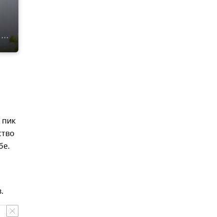
 пик
ство
бе.
.