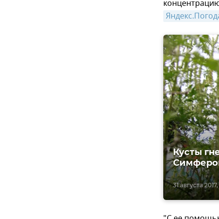
концентрацию
Яндекс.Погод
Кусты гне
Симферо
31 августа 2017,
"С ее помощью