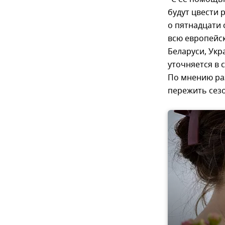
будут цвести
о пятнадцати 
всю европейск
Беларуси, Укр
уточняется в
По мнению ра
пережить сезо