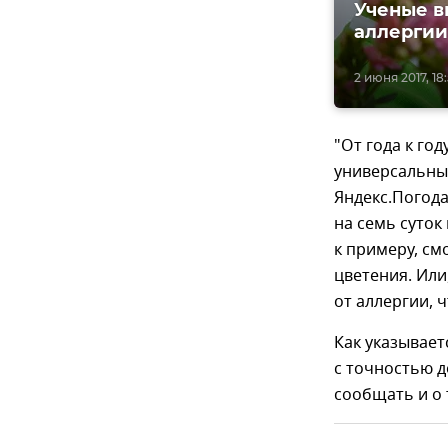
Ученые в
аллергии
2 июня 2017, 18
"От года к го
универсальные
Яндекс.Погода
на семь суток
к примеру, смо
цветения. Или
от аллергии, 
Как указывает
с точностью д
сообщать и о 