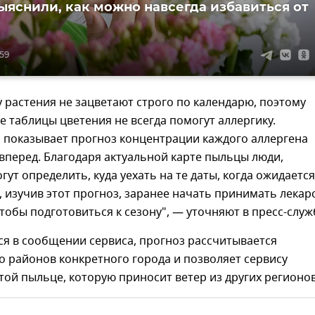
ыяснили, как можно навсегда избавиться от
:59
ду растения не зацветают строго по календарю, поэтому
 таблицы цветения не всегда помогут аллергику.
 показывает прогноз концентрации каждого аллергена
 вперед. Благодаря актуальной карте пыльцы люди,
гут определить, куда уехать на те даты, когда ожидается
, изучив этот прогноз, заранее начать принимать лекар
чтобы подготовиться к сезону", — уточняют в пресс-служ
ся в сообщении сервиса, прогноз рассчитывается
о районов конкретного города и позволяет сервису
той пыльце, которую приносит ветер из других регионов