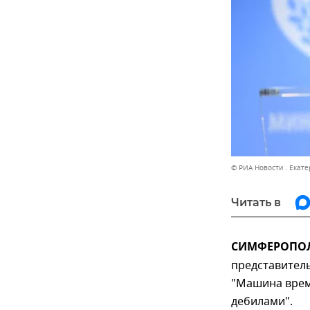
© РИА Новости . Екат
Читать в
СИМФЕРОПОЛЬ
представител
"Машина врем
дебилами".