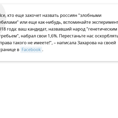
Все, кто еще захочет назвать россиян "злобными
ебилами" или еще как-нибудь, вспоминайте эксперимен
018 года: ваш кандидат, назвавший народ "генетическим
требьем", набрал свои 1,6%. Перестаньте нас оскорблят
 права такого не имеете!", – написала Захарова на своей
транице в
Facebook
.