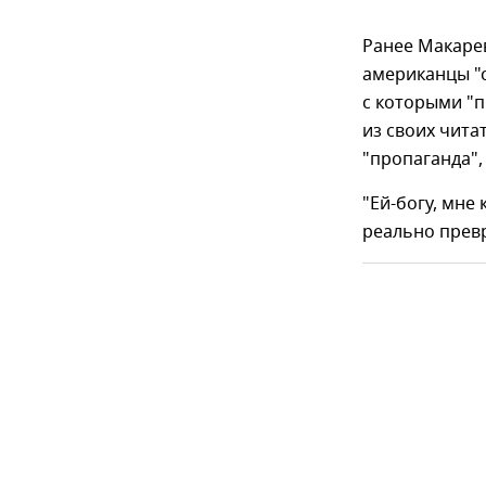
Ранее Макарев
американцы "с
с которыми "п
из своих чита
"пропаганда",
"Ей-богу, мне
реально превр