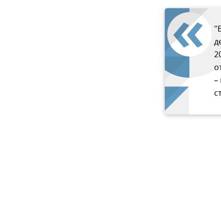
"
д
2
о
–
с