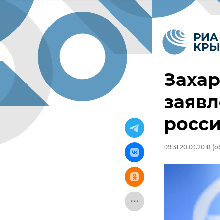
Захар
заявл
росси
09:31 20.03.2018
(об