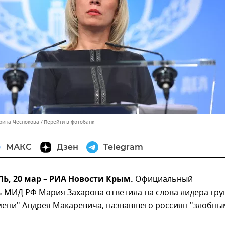
ерина Чеснокова
Перейти в фотобанк
МАКС
Дзен
Telegram
, 20 мар – РИА Новости Крым.
Официальный
ь МИД РФ Мария Захарова ответила на слова лидера гр
ени" Андрея Макаревича, назвавшего россиян "злобны