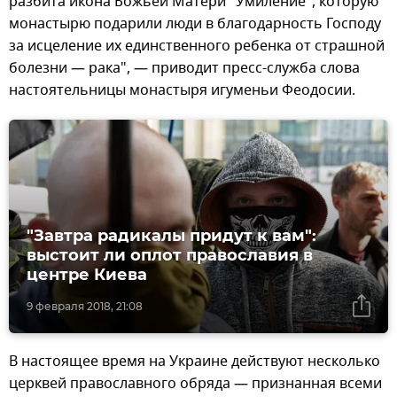
разбита икона Божьей Матери "Умиление", которую
монастырю подарили люди в благодарность Господу
за исцеление их единственного ребенка от страшной
болезни — рака", — приводит пресс-служба слова
настоятельницы монастыря игуменьи Феодосии.
"Завтра радикалы придут к вам":
выстоит ли оплот православия в
центре Киева
9 февраля 2018, 21:08
В настоящее время на Украине действуют несколько
церквей православного обряда — признанная всеми