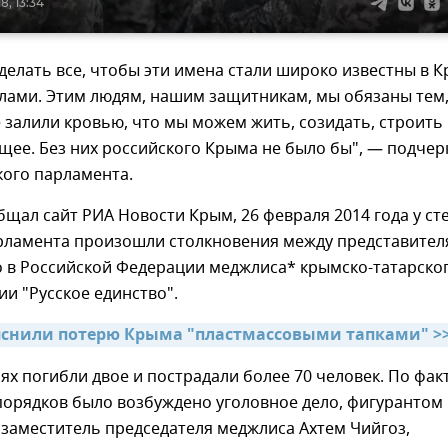
8, 13:34
елать все, чтобы эти имена стали широко известны в 
елами. Этим людям, нашим защитникам, мы обязаны тем,
 залили кровью, что мы можем жить, созидать, строить
щее. Без них российского Крыма не было бы", — подчер
кого парламента.
бщал сайт РИА Новости Крым, 26 февраля 2014 года у ст
рламента произошли столкновения между представите
 в Российской Федерации меджлиса* крымско-татарско
ии "Русское единство".
яснили потерю Крыма "пластмассовыми тапками" >
ях погибли двое и пострадали более 70 человек. По фак
порядков было возбуждено уголовное дело, фигурантом
 заместитель председателя меджлиса Ахтем Чийгоз,