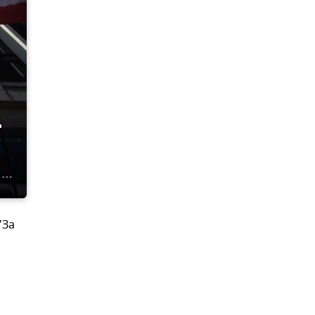
"
"За