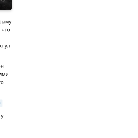
Крыму
 что
кнул
ен
лями
го
>
ту