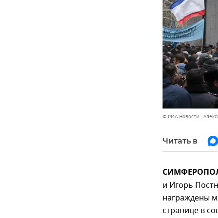
© РИА Новости . Алек
Читать в
СИМФЕРОПОЛЬ
и Игорь Постн
награждены ме
странице в с