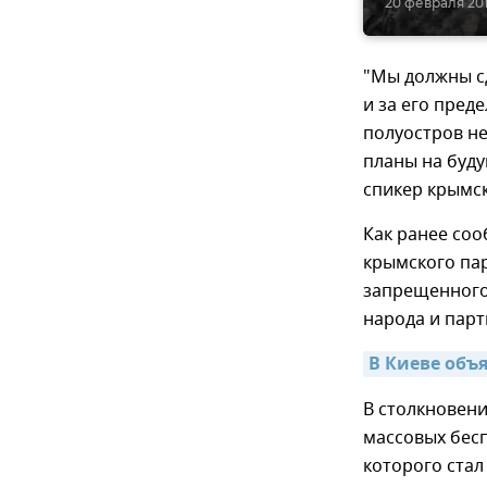
20 февраля 201
"Мы должны сд
и за его пред
полуостров не
планы на буду
спикер крымс
Как ранее соо
крымского па
запрещенного
народа и парт
В Киеве объ
В столкновени
массовых бес
которого стал