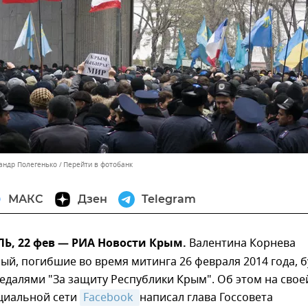
сандр Полегенько
Перейти в фотобанк
МАКС
Дзен
Telegram
, 22 фев — РИА Новости Крым.
Валентина Корнева
ый, погибшие во время митинга 26 февраля 2014 года, б
далями "За защиту Республики Крым". Об этом на свое
оциальной сети
Facebook 
написал глава Госсовета