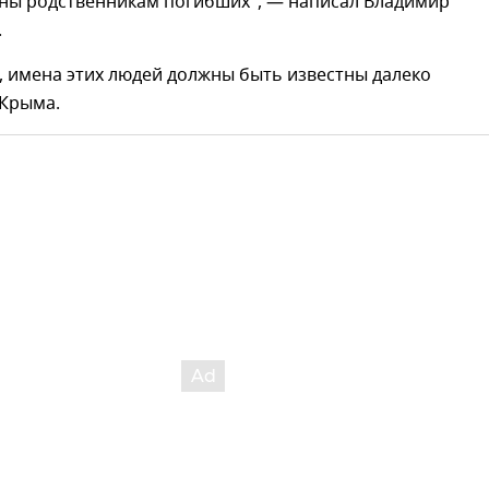
ены родственникам погибших", — написал Владимир
.
, имена этих людей должны быть известны далеко
 Крыма.