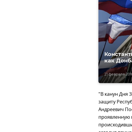
Констант
как Донб
21 февраля 2018
"В канун Дня
защиту Респу
Андреевич По
проявленную п
происходивши