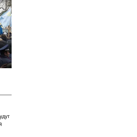
удут
й