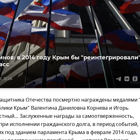
инов: в 2014 году Крым бы "реинтегрировали
асс
, 12:26
 Защитника Отечества посмертно награждены медалями 
блики Крым" Валентина Даниловна Корнева и Игорь
стный… Заслуженные награды за самоотверженность,
ри исполнении гражданского долга, в период событий,
х под зданием парламента Крыма в феврале 2014 года,