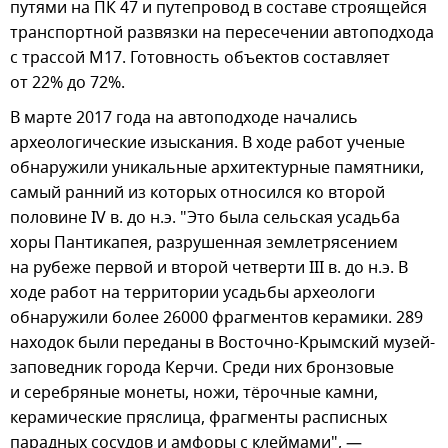
путями на ПК 47 и путепровод в составе строящейся
транспортной развязки на пересечении автоподхода
с трассой М17. Готовность объектов составляет
от 22% до 72%.
В марте 2017 года на автоподходе начались
археологические изыскания. В ходе работ ученые
обнаружили уникальные архитектурные памятники,
самый ранний из которых относился ко второй
половине IV в. до н.э. "Это была сельская усадьба
хоры Пантикапея, разрушенная землетрясением
на рубеже первой и второй четверти III в. до н.э. В
ходе работ на территории усадьбы археологи
обнаружили более 26000 фрагментов керамики. 289
находок были переданы в Восточно-Крымский музей-
заповедник города Керчи. Среди них бронзовые
и серебряные монеты, ножи, тёрочные камни,
керамические пряслица, фрагменты расписных
парадных сосудов и амфоры с клеймами", —