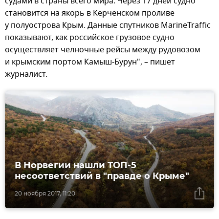
судами в страны всего мира. Через 17 дней судно
становится на якорь в Керченском проливе
у полуострова Крым. Данные спутников MarineTraffic
показывают, как российское грузовое судно
осуществляет челночные рейсы между рудовозом
и крымским портом Камыш-Бурун", – пишет
журналист.
В Норвегии нашли ТОП-5
несоответствий в "правде о Крыме"
20 ноября 2017, 11:20