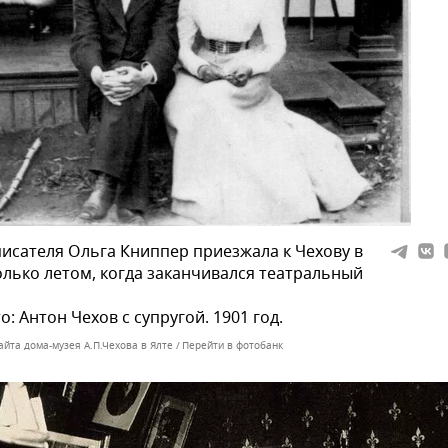
исателя Ольга Книппер приезжала к Чехову в
олько летом, когда заканчивался театральный
о: Антон Чехов с супругой. 1901 год.
айта дома-музея А.П.Чехова в Ялте
Перейти в фотобанк