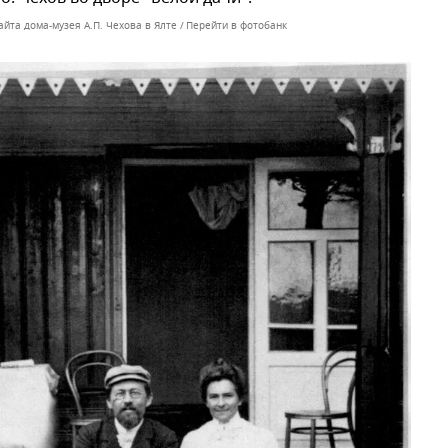
айта дома-музея А.П. Чехова в Ялте
Перейти в фотобанк