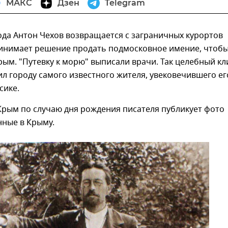
МАКС
Дзен
Telegram
ода Антон Чехов возвращается с заграничных курортов
ринимает решение продать подмосковное имение, чтоб
рым. "Путевку к морю" выписали врачи. Так целебный к
л городу самого известного жителя, увековечившего ег
сике.
Крым по случаю дня рождения писателя публикует фото
нные в Крыму.