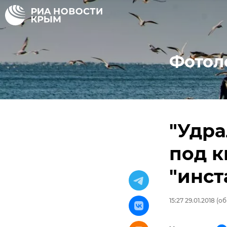
Фотол
"Удра
под к
"инст
15:27 29.01.2018
(об