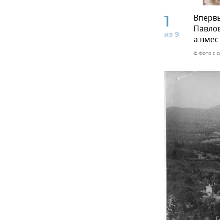
1
Впервы
Павлов
из 9
а вмес
© Фото с с