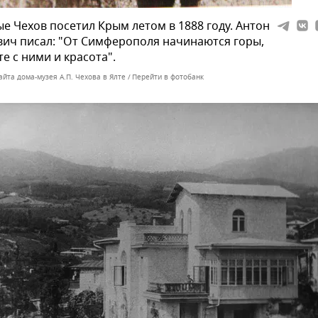
е Чехов посетил Крым летом в 1888 году. Антон
ич писал: "От Симферополя начинаются горы,
те с ними и красота".
айта дома-музея А.П. Чехова в Ялте
Перейти в фотобанк