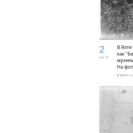
2
В Ялте
как "Б
из 9
музеем
На фот
© Фото с с