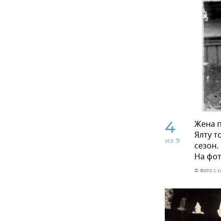
4
Жена п
Ялту т
из 9
сезон.
На фот
© Фото с с