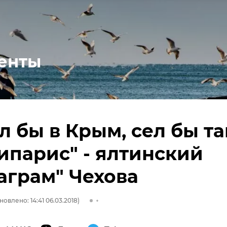
енты
л бы в Крым, сел бы т
ипарис" - ялтинский
аграм" Чехова
новлено: 14:41 06.03.2018)