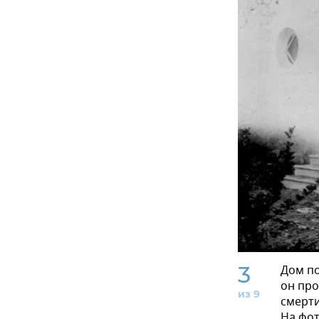
3
Дом по
он про
из 9
смерти
На фот