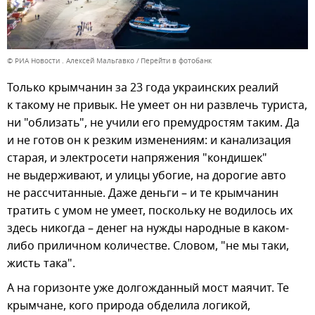
© РИА Новости . Алексей Мальгавко
Перейти в фотобанк
Только крымчанин за 23 года украинских реалий
к такому не привык. Не умеет он ни развлечь туриста,
ни "облизать", не учили его премудростям таким. Да
и не готов он к резким изменениям: и канализация
старая, и электросети напряжения "кондишек"
не выдерживают, и улицы убогие, на дорогие авто
не рассчитанные. Даже деньги – и те крымчанин
тратить с умом не умеет, поскольку не водилось их
здесь никогда – денег на нужды народные в каком-
либо приличном количестве. Словом, "не мы таки,
жисть така".
А на горизонте уже долгожданный мост маячит. Те
крымчане, кого природа обделила логикой,