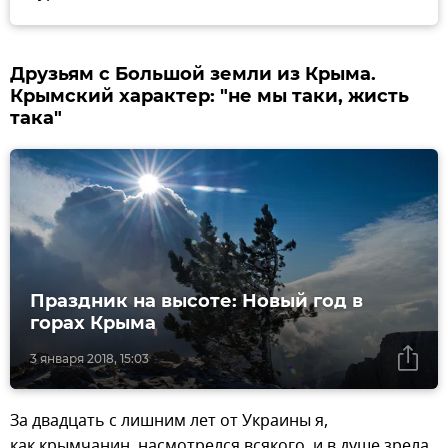
Друзьям с Большой земли из Крыма.
Крымский характер: "не мы таки, жисть
така"
Праздник на высоте: Новый год в
горах Крыма
3 января 2018, 15:03
За двадцать с лишним лет от Украины я,
как крымчанин, насмотрелся всякого, и в душе зрела