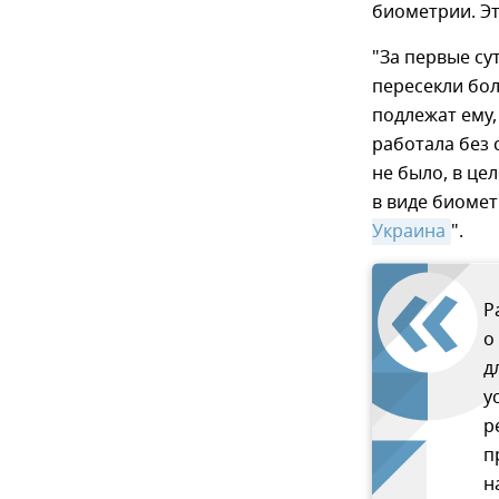
биометрии. Эт
"За первые су
пересекли бол
подлежат ему,
работала без 
не было, в це
в виде биомет
Украина
".
Р
о
д
у
р
п
н