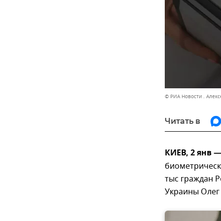
© РИА Новости . Алек
Читать в
КИЕВ, 2 янв 
биометрическо
тыс граждан Р
Украины Олег