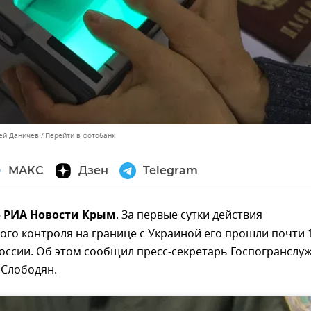
сей Даничев
Перейти в фотобанк
МАКС
Дзен
Telegram
— РИА Новости Крым
. За первые сутки действия
го контроля на границе с Украиной его прошли почти 1
оссии. Об этом сообщил пресс-секретарь Госпогранслу
 Слободян.