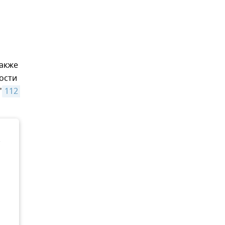
также
ости
"
112 
з