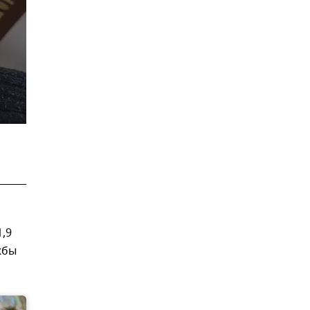
,9
жбы