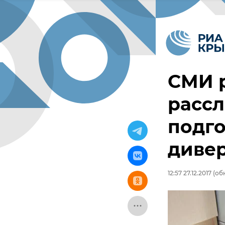
СМИ р
рассл
подго
диве
12:57 27.12.2017
(обн