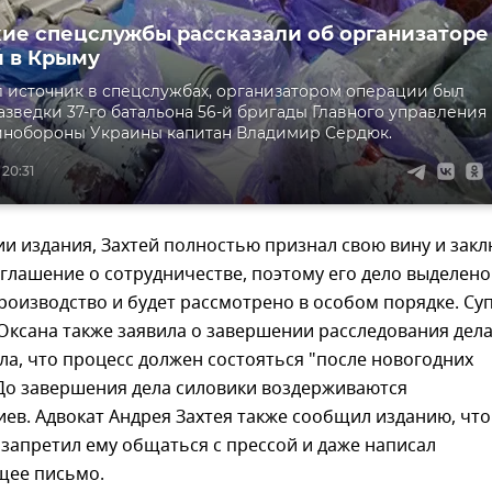
ие спецслужбы рассказали об организаторе
 в Крыму
 источник в спецслужбах, организатором операции был
азведки 37-го батальона 56-й бригады Главного управления
инобороны Украины капитан Владимир Сердюк.
 20:31
и издания, Захтей полностью признал свою вину и зак
глашение о сотрудничестве, поэтому его дело выделено
роизводство и будет рассмотрено в особом порядке. Су
Оксана также заявила о завершении расследования дел
а, что процесс должен состояться "после новогодних
 До завершения дела силовики воздерживаются
ев. Адвокат Андрея Захтея также сообщил изданию, что
запретил ему общаться с прессой и даже написал
щее письмо.