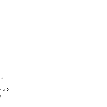
ов
и ч. 2
о