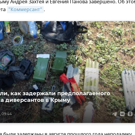
ыму Андрея Захтея и Евгения Панова завершено. Об это
ета
"Коммерсант"
.
ли, как задержали предполагаемого
а диверсантов в Крыму
, 09:44
в были задержаны в августе прошлого года неподалеку