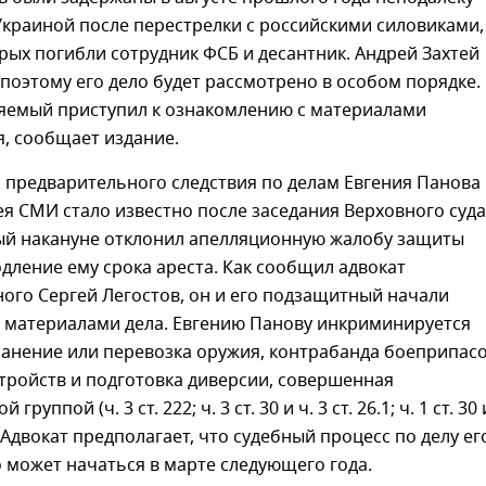
Украиной после перестрелки с российскими силовиками,
рых погибли сотрудник ФСБ и десантник. Андрей Захтей
 поэтому его дело будет рассмотрено в особом порядке.
яемый приступил к ознакомлению с материалами
, сообщает издание.
 предварительного следствия по делам Евгения Панова
ея СМИ стало известно после заседания Верховного суда
ый накануне отклонил апелляционную жалобу защиты
дление ему срока ареста. Как сообщил адвокат
ого Сергей Легостов, он и его подзащитный начали
с материалами дела. Евгению Панову инкриминируется
ранение или перевозка оружия, контрабанда боеприпас
тройств и подготовка диверсии, совершенная
руппой (ч. 3 ст. 222; ч. 3 ст. 30 и ч. 3 ст. 26.1; ч. 1 ст. 30 
. Адвокат предполагает, что судебный процесс по делу ег
 может начаться в марте следующего года.