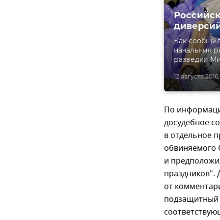
Российск
диверсий
Как сообщил
начальник р
разведки М
12 августа 2016,
По информаци
досудебное со
в отдельное п
обвиняемого 
и предположил
праздников".
от комментари
подзащитный 
соответствую