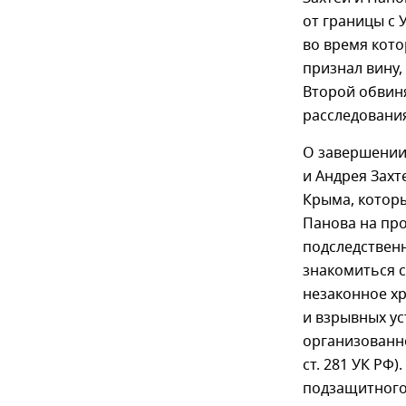
от границы с 
во время кото
признал вину,
Второй обвин
расследования
О завершении
и Андрея Захт
Крыма, котор
Панова на про
подследственн
знакомиться 
незаконное х
и взрывных ус
организованной г
ст. 281 УК РФ)
подзащитного