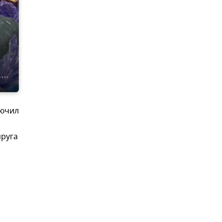
лючил
пруга
а