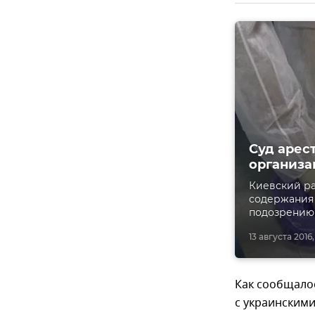
Суд арес
организа
Киевский ра
содержания 
подозрению 
13 августа 2016,
Как сообщалос
с украинскими