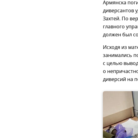
Армянска поги
диверсантов у
Захтей. По ве
главного упр
должен был с
Исходя из мат
занимались п
с целью вывод
о непричастн
диверсий на п