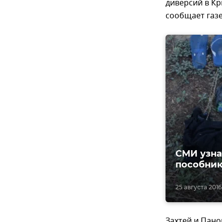
диверсий в Кр
сообщает газ
СМИ узна
пособник
25 августа 2016
Захтей и Пано