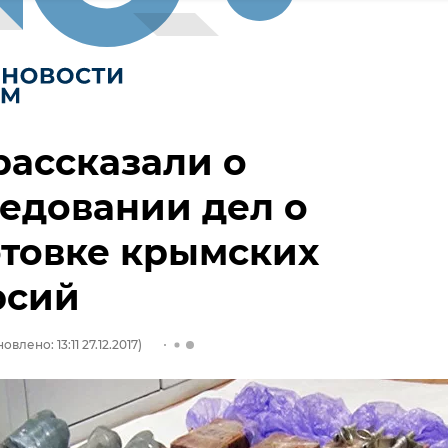
ассказали о
едовании дел о
товке крымских
рсий
овлено: 13:11 27.12.2017)