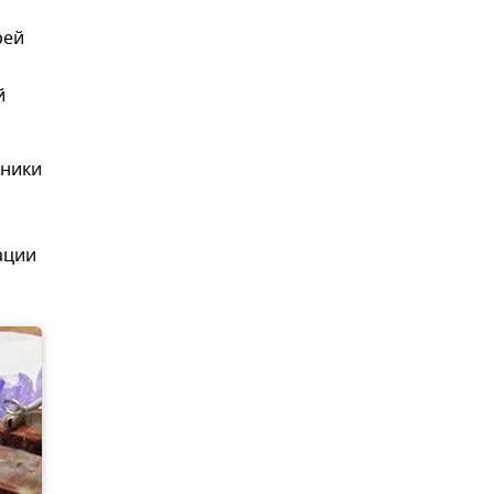
рей
й
нники
а
ации