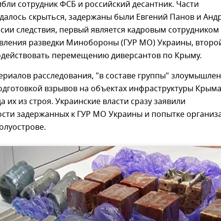
бли сотрудник ФСБ и российский десантник. Части
далось скрыться, задержаны были Евгений Панов и Анд
рсии следствия, первый является кадровым сотрудником
авления разведки Минобороны (ГУР МО) Украины, второ
одействовать перемещению диверсантов по Крыму.
ериалов расследования, "в составе группы" злоумышле
одготовкой взрывов на объектах инфраструктуры Крым
а их из строя. Украинские власти сразу заявили
ости задержанных к ГУР МО Украины и попытке организ
олуострове.