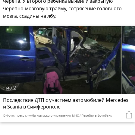
черепа. У второго ребенка выявили закрытую
черепно-мозговую травму, сотрясение головного
мозга, ссадины на лбу.
1
из 2
Последствия ДТП с участием автомобилей Mercedes
и Scania в Симферополе
© Фото: пресс-служба крымского управления МЧС
Перейти в фотобанк