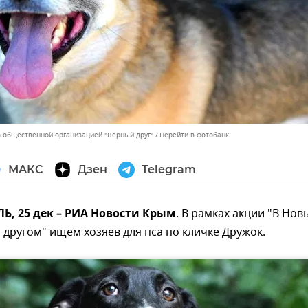
 общественной организацией "Верный друг"
Перейти в фотобанк
МАКС
Дзен
Telegram
, 25 дек – РИА Новости Крым
. В рамках акции "В Нов
 другом" ищем хозяев для пса по кличке Дружок.