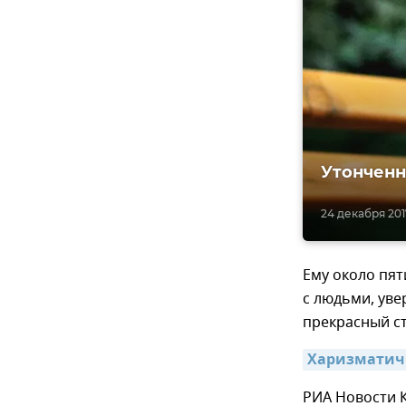
Утонченн
24 декабря 2017
Ему около пят
с людьми, уве
прекрасный ст
Харизматич
РИА Новости К