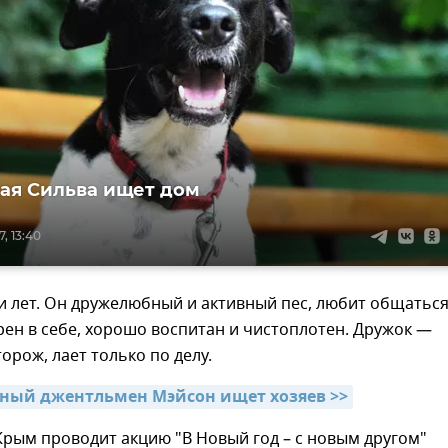
ая Сильва ищет дом
, 13:40
и лет. Он дружелюбный и активный пес, любит общатьс
рен в себе, хорошо воспитан и чистоплотен. Дружок —
орож, лает только по делу.
ный джентльмен Мэйсон ищет хозяев >>
рым проводит акцию "В Новый год – с новым другом"