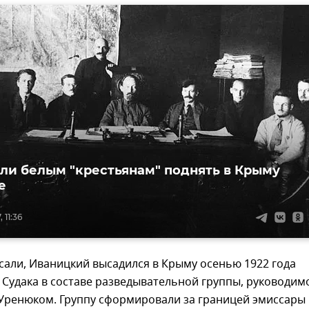
али белым "крестьянам" поднять в Крыму
е
 11:36
сали, Иваницкий высадился в Крыму осенью 1922 года
 Судака в составе разведывательной группы, руководим
Уренюком. Группу сформировали за границей эмиссары