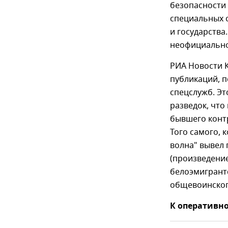
безопасности
специальных 
и государства
неофициально 
РИА Новости 
публикаций, 
спецслужб. Э
разведок, что
бывшего конт
Того самого, 
волна" вывел 
(произведение
белоэмигрант
общевоинского
К оперативно