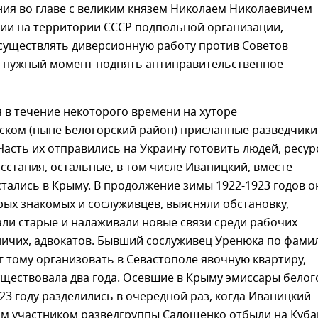
ния во главе с великим князем Николаем Николаевичем
ции на территории СССР подпольной организации,
существлять диверсионную работу против Советов
в нужный момент поднять антиправительственное
 в течение некоторого времени на хуторе
ском (ныне Белогорский район) присланные разведчики
Часть их отправились на Украину готовить людей, ресур
осстания, остальные, в том числе Иваницкий, вместе
тались в Крыму. В продолжение зимы 1922-1923 годов о
ых знакомых и сослуживцев, выясняли обстановку,
ли старые и налаживали новые связи среди рабочих
ничих, адвокатов. Бывший сослуживец Уренюка по фами
 тому организовать в Севастополе явочную квартиру,
ществовала два года. Осевшие в Крыму эмиссары белог
23 году разделились в очередной раз, когда Иваницкий
им участником разведгруппы Салощенко отбыли на Куба