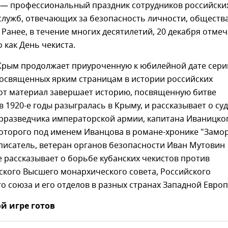
 — профессиональный праздник сотрудников российски
служб, отвечающих за безопасность личности, обществ
. Ранее, в течение многих десятилетий, 20 декабря отме
как День чекиста.
Крым продолжает приуроченную к юбилейной дате сер
посвященных ярким страницам в истории российских
тот материал завершает историю, посвященную битве
 в 1920-е годы разыгралась в Крыму, и рассказывает о су
рразведчика императорской армии, капитана Иваницког
которого под именем Иванцова в романе-хронике "Замо
писатель, ветеран органов безопасности Иван Мутовин
 рассказывает о борьбе кубанских чекистов против
ского Высшего монархического совета, Российского
 союза и его отделов в разных странах Западной Европ
й игре готов