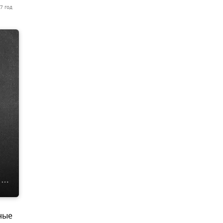
7 год
ные