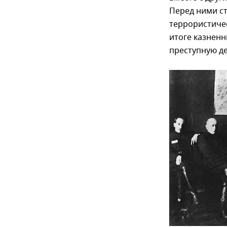
Перед ними ст
террористичес
итоге казненн
преступную де