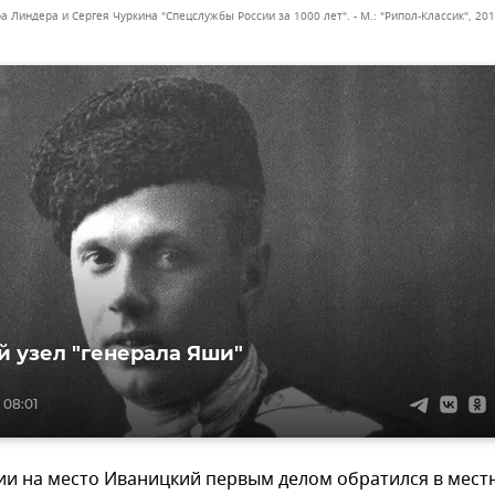
а Линдера и Сергея Чуркина "Спецслужбы России за 1000 лет". - М.: "Рипол-Классик", 201
 узел "генерала Яши"
 08:01
ии на место Иваницкий первым делом обратился в мест