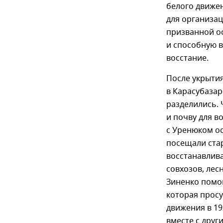
белого движе
для организа
призванной о
и способную 
восстание.
После укрытия
в Карасубазар
разделились. 
и почву для в
с Уренюком ос
посещали стар
восстанавлива
совхозов, лес
Зиненко помог
которая просу
движения в 19
вместе с друг