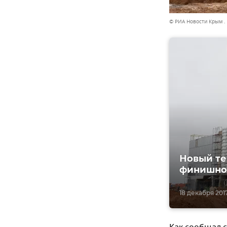
© РИА Новости Крым .
Новый те
финишно
18 декабря 2017