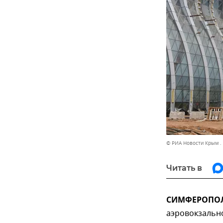
© РИА Новости Крым .
Читать в
СИМФЕРОПОЛЬ
аэровокзально