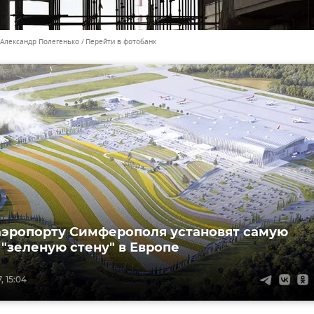
 Александр Полегенько
Перейти в фотобанк
аэропорту Симферополя установят самую
"зеленую стену" в Европе
, 15:04