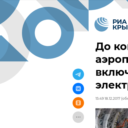
До ко
аэро
включ
элект
15:49 18.12.2017
(обн