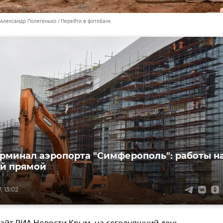
 Александр Полегенько
Перейти в фотобанк
рминал аэропорта "Симферополь": работы н
й прямой
, 13:02