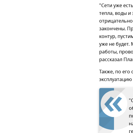
"Сети уже ес
тепла, воды и
отрицательно
закончены. П
контур, пусти
уже не будет.
работы, прово
рассказал Пла
Также, по его
эксплуатацию
"
о
п
н
г