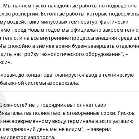
ть. Мы начнем пуско-наладочные работы по подведению
 электроэнергии. Бетонные работы, которые подвержен
му воздействию минусовых температур, фактически
рямо перед Новым годом мы официально закроем тепл
м тепло, и на все внутренние процессы внешняя среда в
 Мы спокойно в зимнее время будем завершать отделоч
дить настройку технологического оборудования", –
ксин.
 словам, до конца года планируется ввод в техническую
 багажной системы аэровокзала.
Сложностей нет, подрядчик выполняет свои
бязательства полностью, в оговоренные сроки. Рисков
о несвоевременному вводу терминала в эксплуатацию
а сегодняшний день мы не видим", – заверил
ендиректор аэропорта.