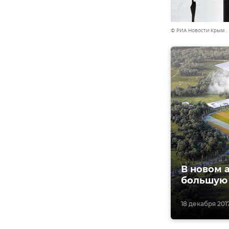
© РИА Новости Крым .
В новом 
большую 
18 декабря 2017